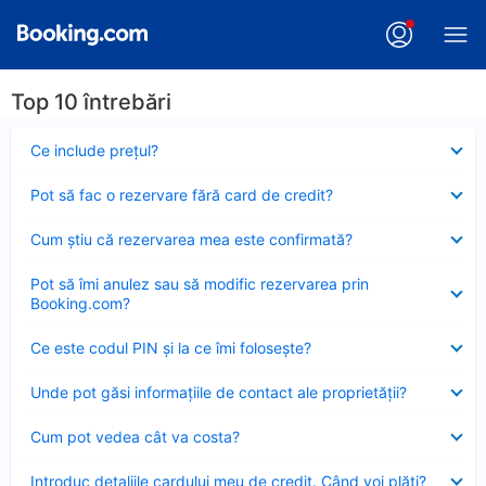
Top 10 întrebări
Element
Ce include preţul?
închis
Element
Pot să fac o rezervare fără card de credit?
închis
Element
Cum ştiu că rezervarea mea este confirmată?
închis
Element
Pot să îmi anulez sau să modific rezervarea prin
închis
Booking.com?
Element
Ce este codul PIN şi la ce îmi foloseşte?
închis
Element
Unde pot găsi informațiile de contact ale proprietății?
închis
Element
Cum pot vedea cât va costa?
închis
Element
Introduc detaliile cardului meu de credit. Când voi plăti?