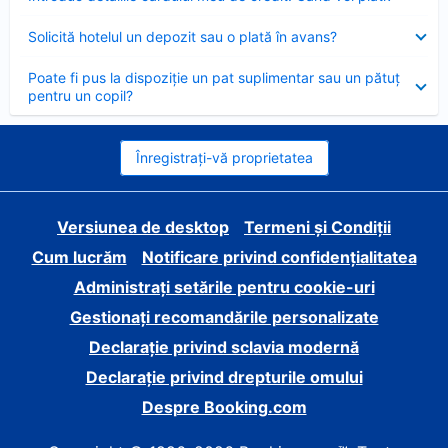
închis
Element
Solicită hotelul un depozit sau o plată în avans?
închis
Element
Poate fi pus la dispoziție un pat suplimentar sau un pătuț
închis
pentru un copil?
Înregistrați-vă proprietatea
Versiunea de desktop
Termeni și Condiții
Cum lucrăm
Notificare privind confidențialitatea
Administrați setările pentru cookie-uri
Gestionați recomandările personalizate
Declarație privind sclavia modernă
Declarație privind drepturile omului
Despre Booking.com