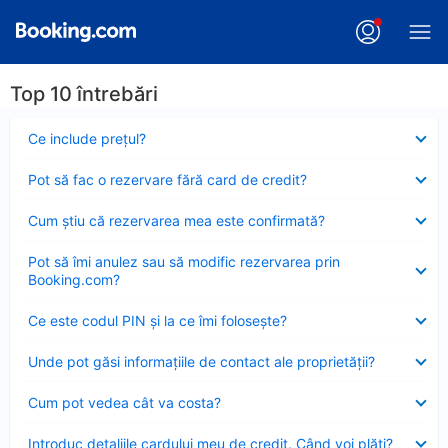
Top 10 întrebări
Element
Ce include preţul?
închis
Element
Pot să fac o rezervare fără card de credit?
închis
Element
Cum ştiu că rezervarea mea este confirmată?
închis
Element
Pot să îmi anulez sau să modific rezervarea prin
închis
Booking.com?
Element
Ce este codul PIN şi la ce îmi foloseşte?
închis
Element
Unde pot găsi informațiile de contact ale proprietății?
închis
Element
Cum pot vedea cât va costa?
închis
Element
Introduc detaliile cardului meu de credit. Când voi plăti?