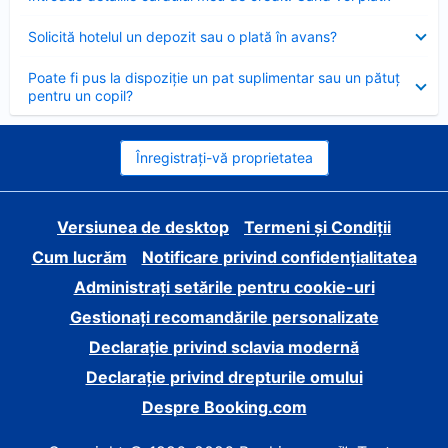
închis
Element
Solicită hotelul un depozit sau o plată în avans?
închis
Element
Poate fi pus la dispoziție un pat suplimentar sau un pătuț
închis
pentru un copil?
Înregistrați-vă proprietatea
Versiunea de desktop
Termeni și Condiții
Cum lucrăm
Notificare privind confidențialitatea
Administrați setările pentru cookie-uri
Gestionați recomandările personalizate
Declarație privind sclavia modernă
Declarație privind drepturile omului
Despre Booking.com