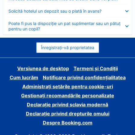
închis
Element
Solicită hotelul un depozit sau o plată în avans?
închis
Element
Poate fi pus la dispoziție un pat suplimentar sau un pătuț
închis
pentru un copil?
Înregistrați-vă proprietatea
Versiunea de desktop
Termeni și Condiții
Cum lucrăm
Notificare privind confidențialitatea
Administrați setările pentru cookie-uri
Gestionați recomandările personalizate
Declarație privind sclavia modernă
Declarație privind drepturile omului
Despre Booking.com