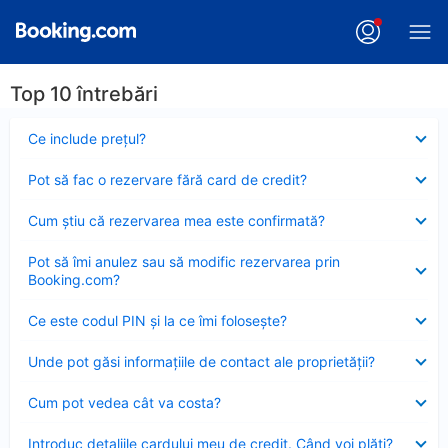
Top 10 întrebări
Element
Ce include preţul?
închis
Element
Pot să fac o rezervare fără card de credit?
închis
Element
Cum ştiu că rezervarea mea este confirmată?
închis
Element
Pot să îmi anulez sau să modific rezervarea prin
închis
Booking.com?
Element
Ce este codul PIN şi la ce îmi foloseşte?
închis
Element
Unde pot găsi informațiile de contact ale proprietății?
închis
Element
Cum pot vedea cât va costa?
închis
Element
Introduc detaliile cardului meu de credit. Când voi plăti?