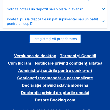
închis
Element
Solicită hotelul un depozit sau o plată în avans?
închis
Element
Poate fi pus la dispoziție un pat suplimentar sau un pătuț
închis
pentru un copil?
Înregistrați-vă proprietatea
Versiunea de desktop
Termeni și Condiții
Cum lucrăm
Notificare privind confidențialitatea
Administrați setările pentru cookie-uri
Gestionați recomandările personalizate
Declarație privind sclavia modernă
Declarație privind drepturile omului
Despre Booking.com