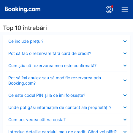
Top 10 întrebări
Element
Ce include preţul?
închis
Element
Pot să fac o rezervare fără card de credit?
închis
Element
Cum ştiu că rezervarea mea este confirmată?
închis
Element
Pot să îmi anulez sau să modific rezervarea prin
închis
Booking.com?
Element
Ce este codul PIN şi la ce îmi foloseşte?
închis
Element
Unde pot găsi informațiile de contact ale proprietății?
închis
Element
Cum pot vedea cât va costa?
închis
Element
Introduc detaliile cardului meu de credit. Când voi plăti?