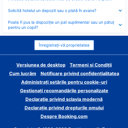
închis
Element
Solicită hotelul un depozit sau o plată în avans?
închis
Element
Poate fi pus la dispoziție un pat suplimentar sau un pătuț
închis
pentru un copil?
Înregistrați-vă proprietatea
Versiunea de desktop
Termeni și Condiții
Cum lucrăm
Notificare privind confidențialitatea
Administrați setările pentru cookie-uri
Gestionați recomandările personalizate
Declarație privind sclavia modernă
Declarație privind drepturile omului
Despre Booking.com