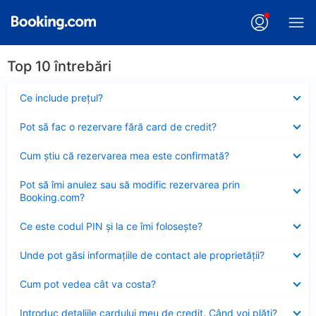
Top 10 întrebări
Element
Ce include preţul?
închis
Element
Pot să fac o rezervare fără card de credit?
închis
Element
Cum ştiu că rezervarea mea este confirmată?
închis
Element
Pot să îmi anulez sau să modific rezervarea prin
închis
Booking.com?
Element
Ce este codul PIN şi la ce îmi foloseşte?
închis
Element
Unde pot găsi informațiile de contact ale proprietății?
închis
Element
Cum pot vedea cât va costa?
închis
Element
Introduc detaliile cardului meu de credit. Când voi plăti?