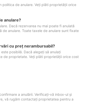
politica de anulare. Veți plăti proprietății orice
de anulare?
nulare. Dacă rezervarea nu mai poate fi anulată
xă de anulare. Toate taxele de anulare sunt fixate
rvări cu preţ nerambursabil?
 este posibilă. Dacă alegeți să anulați
 de proprietate. Veți plăti proprietății orice cost
onfirmare a anulării. Verificați-vă inbox-ul și
ore, vă rugăm contactați proprietatea pentru a