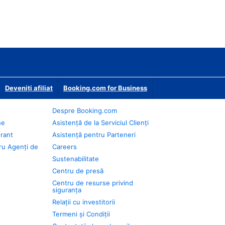
Deveniţi afiliat
Booking.com for Business
Despre Booking.com
ne
Asistență de la Serviciul Clienți
urant
Asistență pentru Parteneri
ru Agenți de
Careers
Sustenabilitate
Centru de presă
Centru de resurse privind
siguranța
Relații cu investitorii
Termeni și Condiții