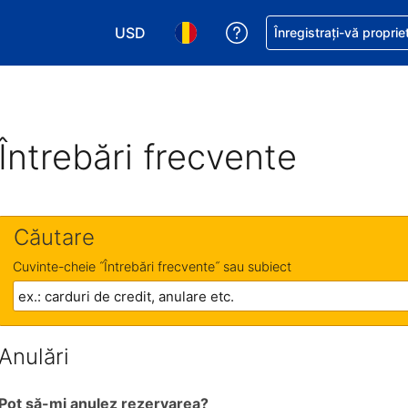
USD
Primiți asistență cu pri
Înregistrați-vă proprie
Alegeţi moneda. Moneda actuală este Dol
Alegeți limba. Limba actuală est
Întrebări frecvente
Căutare
Cuvinte-cheie ˝Întrebări frecvente˝ sau subiect
Anulări
Pot să-mi anulez rezervarea?