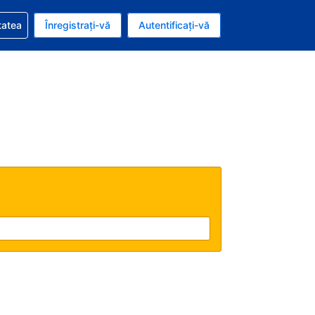
vire la rezervarea dvs.
tatea
Înregistrați-vă
Autentificați-vă
ar american
e Română