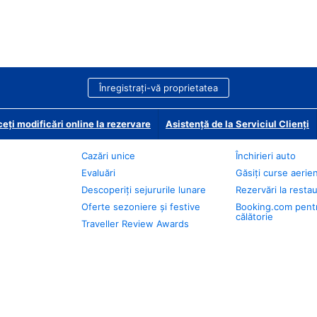
Înregistrați-vă proprietatea
eți modificări online la rezervare
Asistență de la Serviciul Clienți
Cazări unice
Închirieri auto
Evaluări
Găsiți curse aerie
Descoperiți sejururile lunare
Rezervări la resta
Oferte sezoniere și festive
Booking.com pent
călătorie
Traveller Review Awards