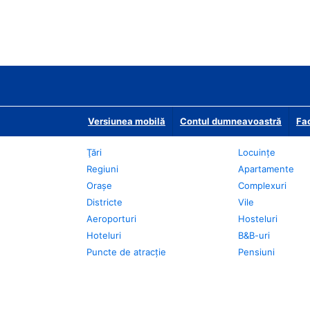
Versiunea mobilă
Contul dumneavoastră
Fac
Ţări
Locuințe
Regiuni
Apartamente
Oraşe
Complexuri
Districte
Vile
Aeroporturi
Hosteluri
Hoteluri
B&B-uri
Puncte de atracţie
Pensiuni