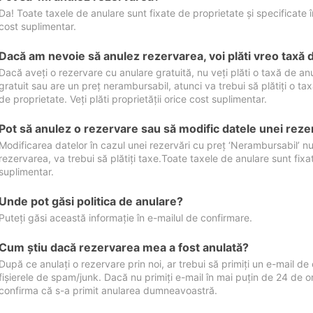
Da! Toate taxele de anulare sunt fixate de proprietate și specificate în 
cost suplimentar.
Dacă am nevoie să anulez rezervarea, voi plăti vreo taxă 
Dacă aveți o rezervare cu anulare gratuită, nu veți plăti o taxă de a
gratuit sau are un preț nerambursabil, atunci va trebui să plătiți o ta
de proprietate. Veți plăti proprietății orice cost suplimentar.
Pot să anulez o rezervare sau să modific datele unei reze
Modificarea datelor în cazul unei rezervări cu preț ‘Nerambursabil’ nu
rezervarea, va trebui să plătiți taxe.Toate taxele de anulare sunt fixate
suplimentar.
Unde pot găsi politica de anulare?
Puteți găsi această informație în e-mailul de confirmare.
Cum ştiu dacă rezervarea mea a fost anulată?
După ce anulați o rezervare prin noi, ar trebui să primiți un e-mail de c
fișierele de spam/junk. Dacă nu primiți e-mail în mai puțin de 24 de 
confirma că s-a primit anularea dumneavoastră.