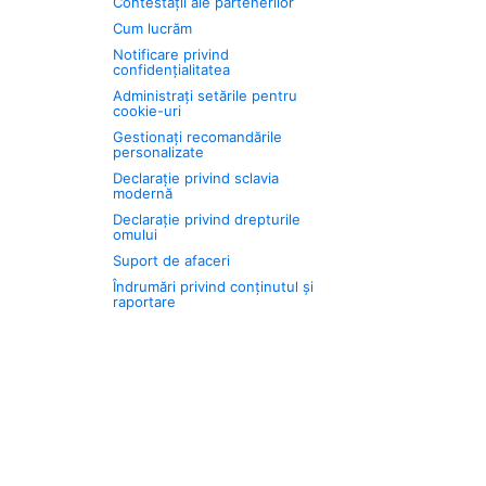
Contestații ale partenerilor
Cum lucrăm
Notificare privind
confidențialitatea
Administrați setările pentru
cookie-uri
Gestionați recomandările
personalizate
Declarație privind sclavia
modernă
Declarație privind drepturile
omului
Suport de afaceri
Îndrumări privind conținutul și
raportare