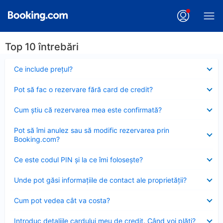
Top 10 întrebări
Element
Ce include preţul?
închis
Element
Pot să fac o rezervare fără card de credit?
închis
Element
Cum ştiu că rezervarea mea este confirmată?
închis
Element
Pot să îmi anulez sau să modific rezervarea prin
închis
Booking.com?
Element
Ce este codul PIN şi la ce îmi foloseşte?
închis
Element
Unde pot găsi informațiile de contact ale proprietății?
închis
Element
Cum pot vedea cât va costa?
închis
Element
Introduc detaliile cardului meu de credit. Când voi plăti?