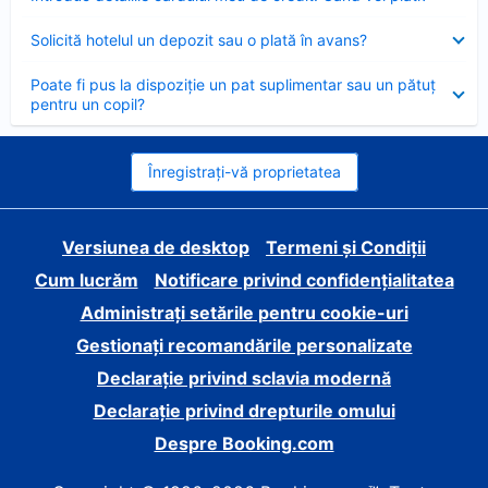
închis
Element
Solicită hotelul un depozit sau o plată în avans?
închis
Element
Poate fi pus la dispoziție un pat suplimentar sau un pătuț
închis
pentru un copil?
Înregistrați-vă proprietatea
Versiunea de desktop
Termeni și Condiții
Cum lucrăm
Notificare privind confidențialitatea
Administrați setările pentru cookie-uri
Gestionați recomandările personalizate
Declarație privind sclavia modernă
Declarație privind drepturile omului
Despre Booking.com