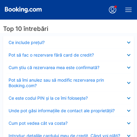
Top 10 întrebări
Element
Ce include preţul?
închis
Element
Pot să fac o rezervare fără card de credit?
închis
Element
Cum ştiu că rezervarea mea este confirmată?
închis
Element
Pot să îmi anulez sau să modific rezervarea prin
închis
Booking.com?
Element
Ce este codul PIN şi la ce îmi foloseşte?
închis
Element
Unde pot găsi informațiile de contact ale proprietății?
închis
Element
Cum pot vedea cât va costa?
închis
Element
Introduc detaliile cardului meu de credit. Când voi plăti?