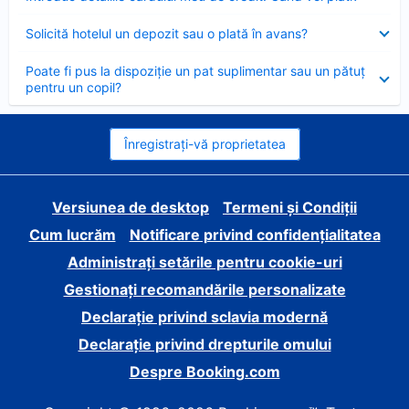
închis
Element
Solicită hotelul un depozit sau o plată în avans?
închis
Element
Poate fi pus la dispoziție un pat suplimentar sau un pătuț
închis
pentru un copil?
Înregistrați-vă proprietatea
Versiunea de desktop
Termeni și Condiții
Cum lucrăm
Notificare privind confidențialitatea
Administrați setările pentru cookie-uri
Gestionați recomandările personalizate
Declarație privind sclavia modernă
Declarație privind drepturile omului
Despre Booking.com