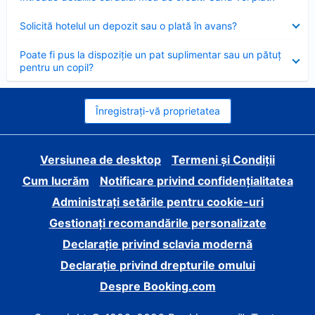
închis
Element
Solicită hotelul un depozit sau o plată în avans?
închis
Element
Poate fi pus la dispoziție un pat suplimentar sau un pătuț
închis
pentru un copil?
Înregistrați-vă proprietatea
Versiunea de desktop
Termeni și Condiții
Cum lucrăm
Notificare privind confidențialitatea
Administrați setările pentru cookie-uri
Gestionați recomandările personalizate
Declarație privind sclavia modernă
Declarație privind drepturile omului
Despre Booking.com