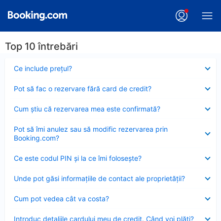
Top 10 întrebări
Element
Ce include preţul?
închis
Element
Pot să fac o rezervare fără card de credit?
închis
Element
Cum ştiu că rezervarea mea este confirmată?
închis
Element
Pot să îmi anulez sau să modific rezervarea prin
închis
Booking.com?
Element
Ce este codul PIN şi la ce îmi foloseşte?
închis
Element
Unde pot găsi informațiile de contact ale proprietății?
închis
Element
Cum pot vedea cât va costa?
închis
Element
Introduc detaliile cardului meu de credit. Când voi plăti?