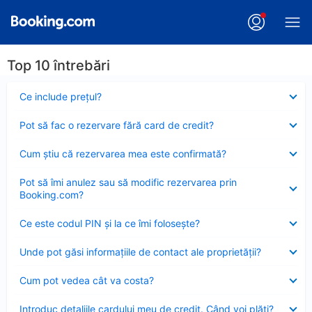
Top 10 întrebări
Element
Ce include preţul?
închis
Element
Pot să fac o rezervare fără card de credit?
închis
Element
Cum ştiu că rezervarea mea este confirmată?
închis
Element
Pot să îmi anulez sau să modific rezervarea prin
închis
Booking.com?
Element
Ce este codul PIN şi la ce îmi foloseşte?
închis
Element
Unde pot găsi informațiile de contact ale proprietății?
închis
Element
Cum pot vedea cât va costa?
închis
Element
Introduc detaliile cardului meu de credit. Când voi plăti?