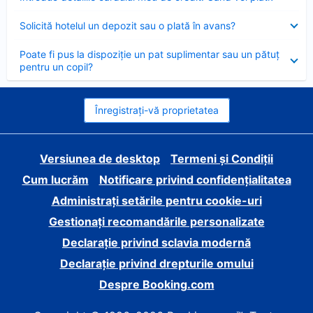
închis
Element
Solicită hotelul un depozit sau o plată în avans?
închis
Element
Poate fi pus la dispoziție un pat suplimentar sau un pătuț
închis
pentru un copil?
Înregistrați-vă proprietatea
Versiunea de desktop
Termeni și Condiții
Cum lucrăm
Notificare privind confidențialitatea
Administrați setările pentru cookie-uri
Gestionați recomandările personalizate
Declarație privind sclavia modernă
Declarație privind drepturile omului
Despre Booking.com