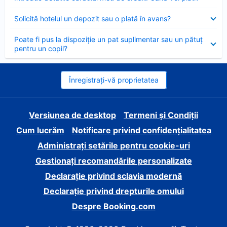
închis
Element
Solicită hotelul un depozit sau o plată în avans?
închis
Element
Poate fi pus la dispoziție un pat suplimentar sau un pătuț
închis
pentru un copil?
Înregistrați-vă proprietatea
Versiunea de desktop
Termeni și Condiții
Cum lucrăm
Notificare privind confidențialitatea
Administrați setările pentru cookie-uri
Gestionați recomandările personalizate
Declarație privind sclavia modernă
Declarație privind drepturile omului
Despre Booking.com