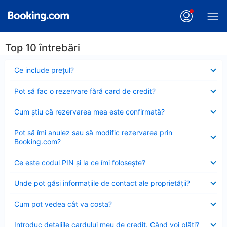
Top 10 întrebări
Element
Ce include preţul?
închis
Element
Pot să fac o rezervare fără card de credit?
închis
Element
Cum ştiu că rezervarea mea este confirmată?
închis
Element
Pot să îmi anulez sau să modific rezervarea prin
închis
Booking.com?
Element
Ce este codul PIN şi la ce îmi foloseşte?
închis
Element
Unde pot găsi informațiile de contact ale proprietății?
închis
Element
Cum pot vedea cât va costa?
închis
Element
Introduc detaliile cardului meu de credit. Când voi plăti?