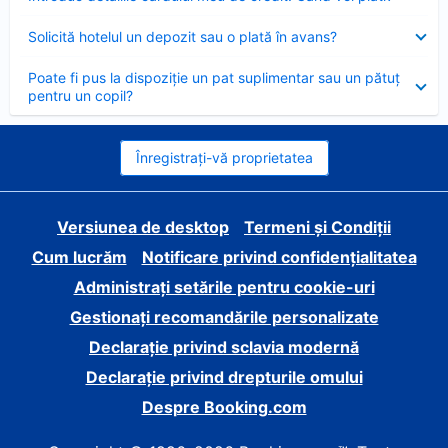
închis
Element
Solicită hotelul un depozit sau o plată în avans?
închis
Element
Poate fi pus la dispoziție un pat suplimentar sau un pătuț
închis
pentru un copil?
Înregistrați-vă proprietatea
Versiunea de desktop
Termeni și Condiții
Cum lucrăm
Notificare privind confidențialitatea
Administrați setările pentru cookie-uri
Gestionați recomandările personalizate
Declarație privind sclavia modernă
Declarație privind drepturile omului
Despre Booking.com