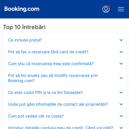
Top 10 întrebări
Element
Ce include preţul?
închis
Element
Pot să fac o rezervare fără card de credit?
închis
Element
Cum ştiu că rezervarea mea este confirmată?
închis
Element
Pot să îmi anulez sau să modific rezervarea prin
închis
Booking.com?
Element
Ce este codul PIN şi la ce îmi foloseşte?
închis
Element
Unde pot găsi informațiile de contact ale proprietății?
închis
Element
Cum pot vedea cât va costa?
închis
Element
Introduc detaliile cardului meu de credit. Când voi plăti?