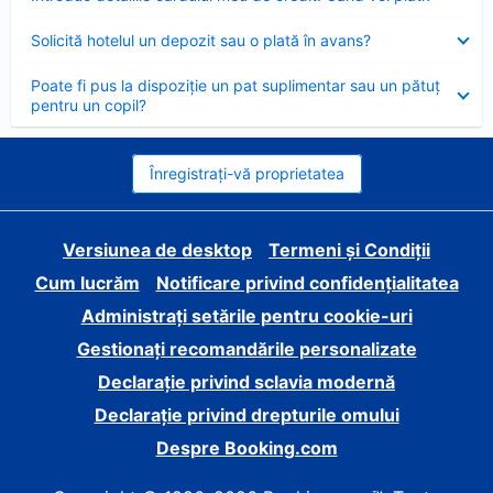
închis
Element
Solicită hotelul un depozit sau o plată în avans?
închis
Element
Poate fi pus la dispoziție un pat suplimentar sau un pătuț
închis
pentru un copil?
Înregistrați-vă proprietatea
Versiunea de desktop
Termeni și Condiții
Cum lucrăm
Notificare privind confidențialitatea
Administrați setările pentru cookie-uri
Gestionați recomandările personalizate
Declarație privind sclavia modernă
Declarație privind drepturile omului
Despre Booking.com