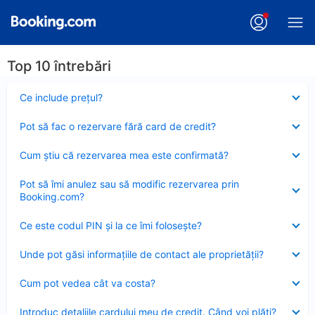
Top 10 întrebări
Element
Ce include preţul?
închis
Element
Pot să fac o rezervare fără card de credit?
închis
Element
Cum ştiu că rezervarea mea este confirmată?
închis
Element
Pot să îmi anulez sau să modific rezervarea prin
închis
Booking.com?
Element
Ce este codul PIN şi la ce îmi foloseşte?
închis
Element
Unde pot găsi informațiile de contact ale proprietății?
închis
Element
Cum pot vedea cât va costa?
închis
Element
Introduc detaliile cardului meu de credit. Când voi plăti?