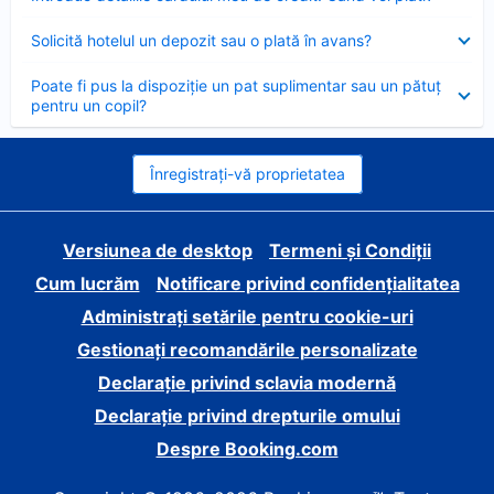
închis
Element
Solicită hotelul un depozit sau o plată în avans?
închis
Element
Poate fi pus la dispoziție un pat suplimentar sau un pătuț
închis
pentru un copil?
Înregistrați-vă proprietatea
Versiunea de desktop
Termeni și Condiții
Cum lucrăm
Notificare privind confidențialitatea
Administrați setările pentru cookie-uri
Gestionați recomandările personalizate
Declarație privind sclavia modernă
Declarație privind drepturile omului
Despre Booking.com