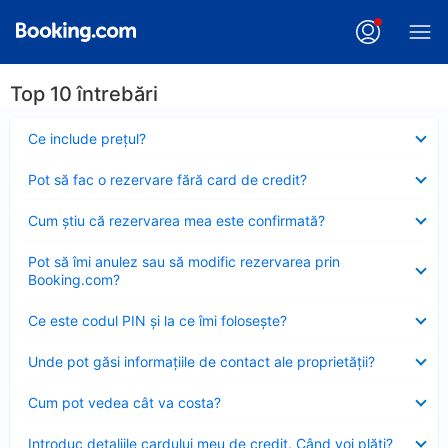
Top 10 întrebări
Element
Ce include preţul?
închis
Element
Pot să fac o rezervare fără card de credit?
închis
Element
Cum ştiu că rezervarea mea este confirmată?
închis
Element
Pot să îmi anulez sau să modific rezervarea prin
închis
Booking.com?
Element
Ce este codul PIN şi la ce îmi foloseşte?
închis
Element
Unde pot găsi informațiile de contact ale proprietății?
închis
Element
Cum pot vedea cât va costa?
închis
Element
Introduc detaliile cardului meu de credit. Când voi plăti?