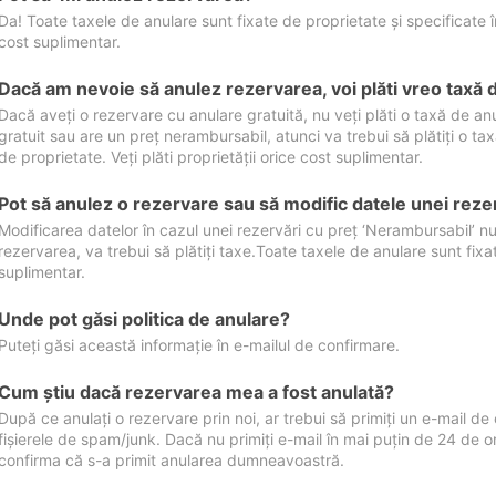
Da! Toate taxele de anulare sunt fixate de proprietate și specificate în 
cost suplimentar.
Dacă am nevoie să anulez rezervarea, voi plăti vreo taxă 
Dacă aveți o rezervare cu anulare gratuită, nu veți plăti o taxă de a
gratuit sau are un preț nerambursabil, atunci va trebui să plătiți o ta
de proprietate. Veți plăti proprietății orice cost suplimentar.
Pot să anulez o rezervare sau să modific datele unei reze
Modificarea datelor în cazul unei rezervări cu preț ‘Nerambursabil’ nu
rezervarea, va trebui să plătiți taxe.Toate taxele de anulare sunt fixate
suplimentar.
Unde pot găsi politica de anulare?
Puteți găsi această informație în e-mailul de confirmare.
Cum ştiu dacă rezervarea mea a fost anulată?
După ce anulați o rezervare prin noi, ar trebui să primiți un e-mail de c
fișierele de spam/junk. Dacă nu primiți e-mail în mai puțin de 24 de 
confirma că s-a primit anularea dumneavoastră.