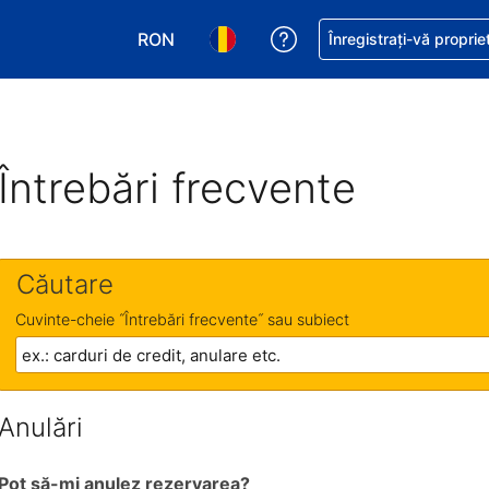
RON
Primiți asistență cu pri
Înregistrați-vă proprie
Alegeţi moneda. Moneda actuală este Le
Alegeți limba. Limba actuală est
Întrebări frecvente
Căutare
Cuvinte-cheie ˝Întrebări frecvente˝ sau subiect
Anulări
Pot să-mi anulez rezervarea?