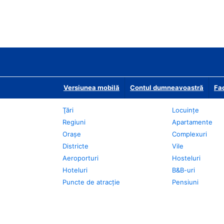
Versiunea mobilă
Contul dumneavoastră
Fac
Ţări
Locuințe
Regiuni
Apartamente
Oraşe
Complexuri
Districte
Vile
Aeroporturi
Hosteluri
Hoteluri
B&B-uri
Puncte de atracţie
Pensiuni