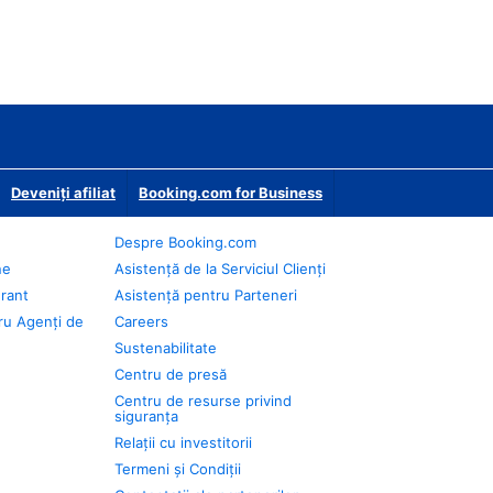
Deveniţi afiliat
Booking.com for Business
Despre Booking.com
ne
Asistență de la Serviciul Clienți
urant
Asistență pentru Parteneri
ru Agenți de
Careers
Sustenabilitate
Centru de presă
Centru de resurse privind
siguranța
Relații cu investitorii
Termeni și Condiții