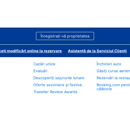
Înregistrați-vă proprietatea
eți modificări online la rezervare
Asistență de la Serviciul Clienți
Cazări unice
Închirieri auto
Evaluări
Găsiți curse aerie
Descoperiți sejururile lunare
Rezervări la resta
Oferte sezoniere și festive
Booking.com pent
călătorie
Traveller Review Awards