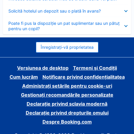
închis
Element
Solicită hotelul un depozit sau o plată în avans?
închis
Element
Poate fi pus la dispoziție un pat suplimentar sau un pătuț
închis
pentru un copil?
Înregistrați-vă proprietatea
Versiunea de desktop
Termeni și Condiții
Cum lucrăm
Notificare privind confidențialitatea
Administrați setările pentru cookie-uri
Gestionați recomandările personalizate
Declarație privind sclavia modernă
Declarație privind drepturile omului
Despre Booking.com