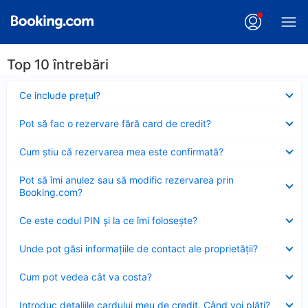
Top 10 întrebări
Element
Ce include preţul?
închis
Element
Pot să fac o rezervare fără card de credit?
închis
Element
Cum ştiu că rezervarea mea este confirmată?
închis
Element
Pot să îmi anulez sau să modific rezervarea prin
închis
Booking.com?
Element
Ce este codul PIN şi la ce îmi foloseşte?
închis
Element
Unde pot găsi informațiile de contact ale proprietății?
închis
Element
Cum pot vedea cât va costa?
închis
Element
Introduc detaliile cardului meu de credit. Când voi plăti?