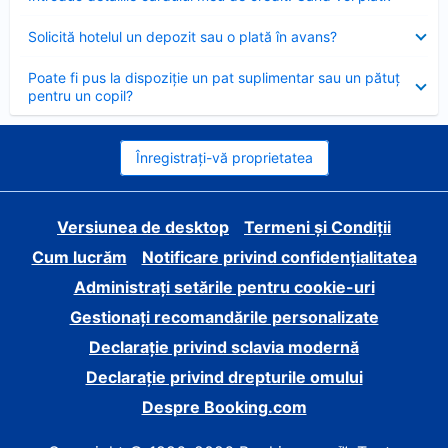
închis
Element
Solicită hotelul un depozit sau o plată în avans?
închis
Element
Poate fi pus la dispoziție un pat suplimentar sau un pătuț
închis
pentru un copil?
Înregistrați-vă proprietatea
Versiunea de desktop
Termeni și Condiții
Cum lucrăm
Notificare privind confidențialitatea
Administrați setările pentru cookie-uri
Gestionați recomandările personalizate
Declarație privind sclavia modernă
Declarație privind drepturile omului
Despre Booking.com