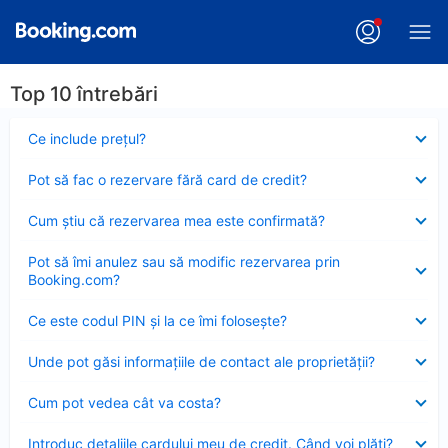
Top 10 întrebări
Element
Ce include preţul?
închis
Element
Pot să fac o rezervare fără card de credit?
închis
Element
Cum ştiu că rezervarea mea este confirmată?
închis
Element
Pot să îmi anulez sau să modific rezervarea prin
închis
Booking.com?
Element
Ce este codul PIN şi la ce îmi foloseşte?
închis
Element
Unde pot găsi informațiile de contact ale proprietății?
închis
Element
Cum pot vedea cât va costa?
închis
Element
Introduc detaliile cardului meu de credit. Când voi plăti?