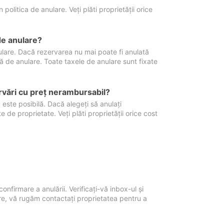
politica de anulare. Veți plăti proprietății orice
de anulare?
nulare. Dacă rezervarea nu mai poate fi anulată
xă de anulare. Toate taxele de anulare sunt fixate
rvări cu preţ nerambursabil?
 este posibilă. Dacă alegeți să anulați
 de proprietate. Veți plăti proprietății orice cost
onfirmare a anulării. Verificați-vă inbox-ul și
ore, vă rugăm contactați proprietatea pentru a