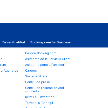
Deveniţi afiliat
Booking.com for Business
Despre Booking.com
ne
Asistență de la Serviciul Clienți
urant
Asistență pentru Parteneri
ru Agenți de
Careers
Sustenabilitate
Centru de presă
Centru de resurse privind
siguranța
Relații cu investitorii
Termeni și Condiții