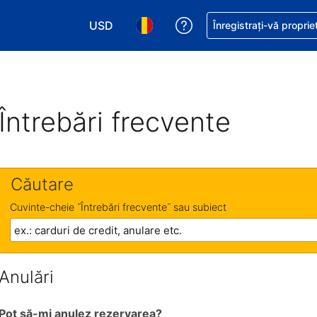
USD
Primiți asistență cu pri
Înregistrați-vă proprie
Alegeţi moneda. Moneda actuală este Dol
Alegeți limba. Limba actuală est
Întrebări frecvente
Căutare
Cuvinte-cheie ˝Întrebări frecvente˝ sau subiect
Anulări
Pot să-mi anulez rezervarea?