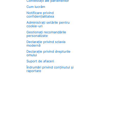
Contestații ale partenerilor
Cum lucrăm
Notificare privind
confidențialitatea
Administrați setările pentru
cookie-uri
Gestionați recomandările
personalizate
Declarație privind sclavia
modernă
Declarație privind drepturile
omului
Suport de afaceri
Îndrumări privind conținutul și
raportare