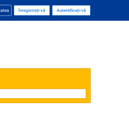
vire la rezervarea dvs.
tatea
Înregistrați-vă
Autentificați-vă
ar american
e Română