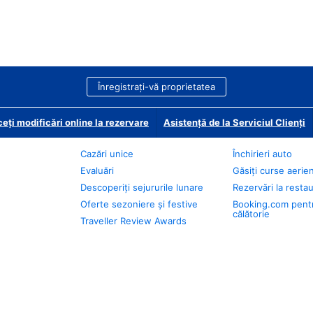
Înregistrați-vă proprietatea
eți modificări online la rezervare
Asistență de la Serviciul Clienți
Cazări unice
Închirieri auto
Evaluări
Găsiți curse aerie
Descoperiți sejururile lunare
Rezervări la resta
Oferte sezoniere și festive
Booking.com pent
călătorie
Traveller Review Awards