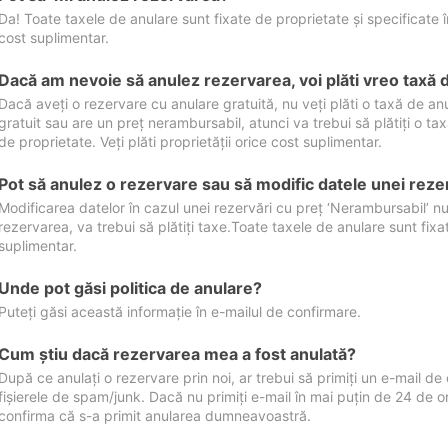
Da! Toate taxele de anulare sunt fixate de proprietate și specificate în 
cost suplimentar.
Dacă am nevoie să anulez rezervarea, voi plăti vreo taxă 
Dacă aveți o rezervare cu anulare gratuită, nu veți plăti o taxă de a
gratuit sau are un preț nerambursabil, atunci va trebui să plătiți o ta
de proprietate. Veți plăti proprietății orice cost suplimentar.
Pot să anulez o rezervare sau să modific datele unei reze
Modificarea datelor în cazul unei rezervări cu preț ‘Nerambursabil’ nu
rezervarea, va trebui să plătiți taxe.Toate taxele de anulare sunt fixate
suplimentar.
Unde pot găsi politica de anulare?
Puteți găsi această informație în e-mailul de confirmare.
Cum ştiu dacă rezervarea mea a fost anulată?
După ce anulați o rezervare prin noi, ar trebui să primiți un e-mail de c
fișierele de spam/junk. Dacă nu primiți e-mail în mai puțin de 24 de 
confirma că s-a primit anularea dumneavoastră.