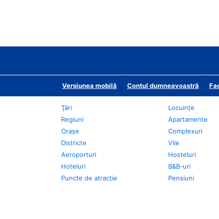
Versiunea mobilă
Contul dumneavoastră
Fac
Ţări
Locuințe
Regiuni
Apartamente
Oraşe
Complexuri
Districte
Vile
Aeroporturi
Hosteluri
Hoteluri
B&B-uri
Puncte de atracţie
Pensiuni