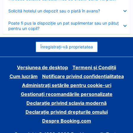
închis
Element
Solicită hotelul un depozit sau o plată în avans?
închis
Element
Poate fi pus la dispoziție un pat suplimentar sau un pătuț
închis
pentru un copil?
Înregistrați-vă proprietatea
Versiunea de desktop
Termeni și Condiții
Cum lucrăm
Notificare privind confidențialitatea
Administrați setările pentru cookie-uri
Gestionați recomandările personalizate
Declarație privind sclavia modernă
Declarație privind drepturile omului
Despre Booking.com