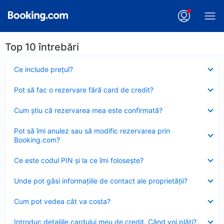
Top 10 întrebări
Element
Ce include preţul?
închis
Element
Pot să fac o rezervare fără card de credit?
închis
Element
Cum ştiu că rezervarea mea este confirmată?
închis
Element
Pot să îmi anulez sau să modific rezervarea prin
închis
Booking.com?
Element
Ce este codul PIN şi la ce îmi foloseşte?
închis
Element
Unde pot găsi informațiile de contact ale proprietății?
închis
Element
Cum pot vedea cât va costa?
închis
Element
Introduc detaliile cardului meu de credit. Când voi plăti?