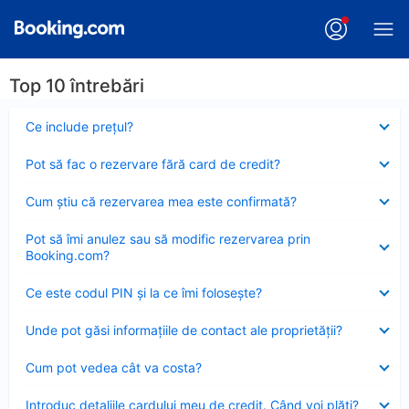
Top 10 întrebări
Element
Ce include preţul?
închis
Element
Pot să fac o rezervare fără card de credit?
închis
Element
Cum ştiu că rezervarea mea este confirmată?
închis
Element
Pot să îmi anulez sau să modific rezervarea prin
închis
Booking.com?
Element
Ce este codul PIN şi la ce îmi foloseşte?
închis
Element
Unde pot găsi informațiile de contact ale proprietății?
închis
Element
Cum pot vedea cât va costa?
închis
Element
Introduc detaliile cardului meu de credit. Când voi plăti?