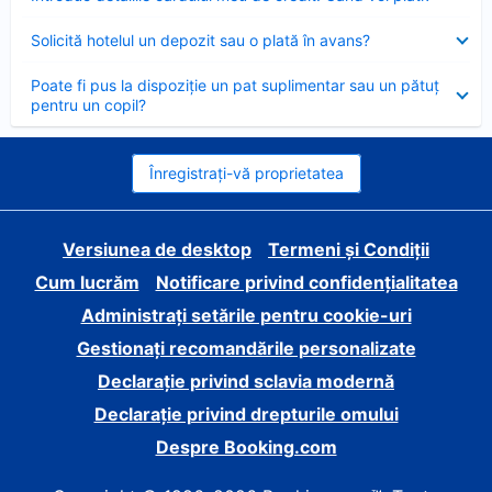
închis
Element
Solicită hotelul un depozit sau o plată în avans?
închis
Element
Poate fi pus la dispoziție un pat suplimentar sau un pătuț
închis
pentru un copil?
Înregistrați-vă proprietatea
Versiunea de desktop
Termeni și Condiții
Cum lucrăm
Notificare privind confidențialitatea
Administrați setările pentru cookie-uri
Gestionați recomandările personalizate
Declarație privind sclavia modernă
Declarație privind drepturile omului
Despre Booking.com