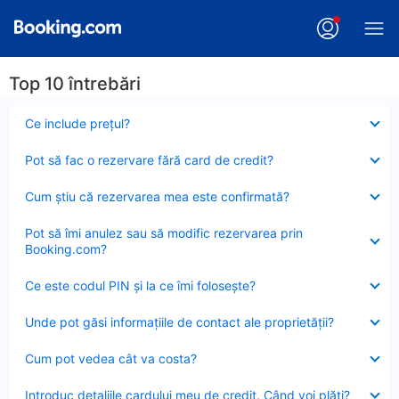
Top 10 întrebări
Element
Ce include preţul?
închis
Element
Pot să fac o rezervare fără card de credit?
închis
Element
Cum ştiu că rezervarea mea este confirmată?
închis
Element
Pot să îmi anulez sau să modific rezervarea prin
închis
Booking.com?
Element
Ce este codul PIN şi la ce îmi foloseşte?
închis
Element
Unde pot găsi informațiile de contact ale proprietății?
închis
Element
Cum pot vedea cât va costa?
închis
Element
Introduc detaliile cardului meu de credit. Când voi plăti?