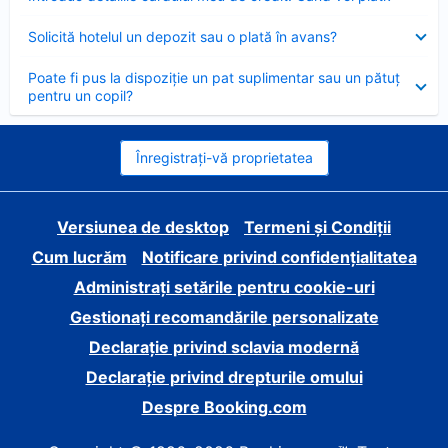
închis
Element
Solicită hotelul un depozit sau o plată în avans?
închis
Element
Poate fi pus la dispoziție un pat suplimentar sau un pătuț
închis
pentru un copil?
Înregistrați-vă proprietatea
Versiunea de desktop
Termeni și Condiții
Cum lucrăm
Notificare privind confidențialitatea
Administrați setările pentru cookie-uri
Gestionați recomandările personalizate
Declarație privind sclavia modernă
Declarație privind drepturile omului
Despre Booking.com