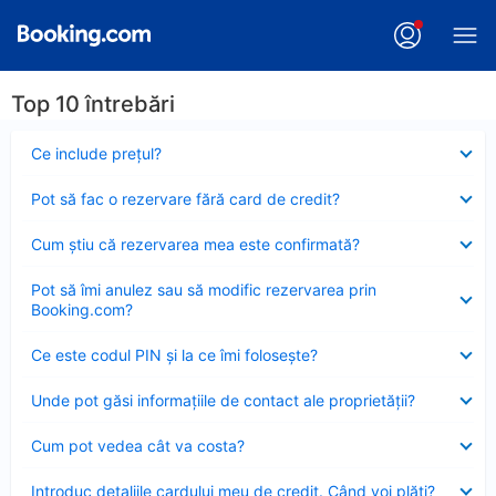
Top 10 întrebări
Element
Ce include preţul?
închis
Element
Pot să fac o rezervare fără card de credit?
închis
Element
Cum ştiu că rezervarea mea este confirmată?
închis
Element
Pot să îmi anulez sau să modific rezervarea prin
închis
Booking.com?
Element
Ce este codul PIN şi la ce îmi foloseşte?
închis
Element
Unde pot găsi informațiile de contact ale proprietății?
închis
Element
Cum pot vedea cât va costa?
închis
Element
Introduc detaliile cardului meu de credit. Când voi plăti?