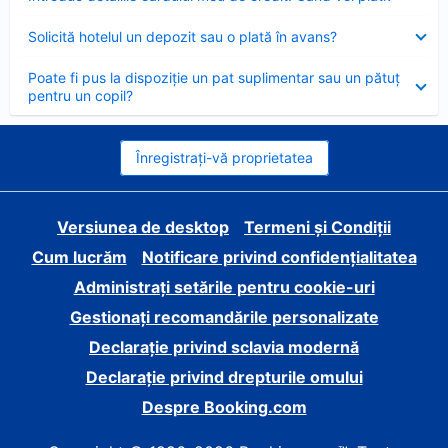
închis
Element
Solicită hotelul un depozit sau o plată în avans?
închis
Element
Poate fi pus la dispoziție un pat suplimentar sau un pătuț
închis
pentru un copil?
Înregistrați-vă proprietatea
Versiunea de desktop
Termeni și Condiții
Cum lucrăm
Notificare privind confidențialitatea
Administrați setările pentru cookie-uri
Gestionați recomandările personalizate
Declarație privind sclavia modernă
Declarație privind drepturile omului
Despre Booking.com