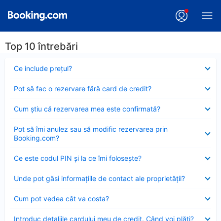
Top 10 întrebări
Element
Ce include preţul?
închis
Element
Pot să fac o rezervare fără card de credit?
închis
Element
Cum ştiu că rezervarea mea este confirmată?
închis
Element
Pot să îmi anulez sau să modific rezervarea prin
închis
Booking.com?
Element
Ce este codul PIN şi la ce îmi foloseşte?
închis
Element
Unde pot găsi informațiile de contact ale proprietății?
închis
Element
Cum pot vedea cât va costa?
închis
Element
Introduc detaliile cardului meu de credit. Când voi plăti?