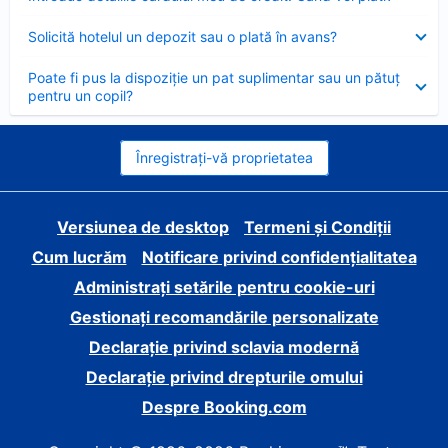
închis
Element
Solicită hotelul un depozit sau o plată în avans?
închis
Element
Poate fi pus la dispoziție un pat suplimentar sau un pătuț
închis
pentru un copil?
Înregistrați-vă proprietatea
Versiunea de desktop
Termeni și Condiții
Cum lucrăm
Notificare privind confidențialitatea
Administrați setările pentru cookie-uri
Gestionați recomandările personalizate
Declarație privind sclavia modernă
Declarație privind drepturile omului
Despre Booking.com