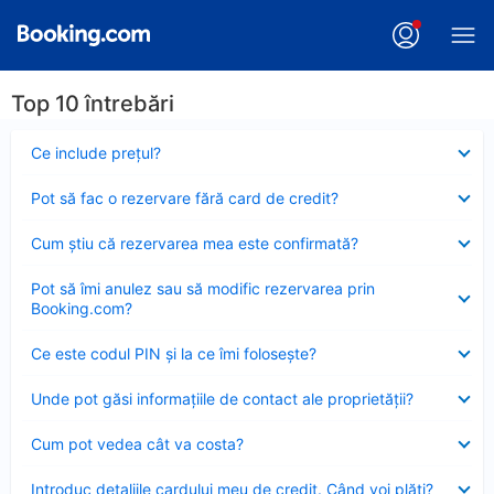
Top 10 întrebări
Element
Ce include preţul?
închis
Element
Pot să fac o rezervare fără card de credit?
închis
Element
Cum ştiu că rezervarea mea este confirmată?
închis
Element
Pot să îmi anulez sau să modific rezervarea prin
închis
Booking.com?
Element
Ce este codul PIN şi la ce îmi foloseşte?
închis
Element
Unde pot găsi informațiile de contact ale proprietății?
închis
Element
Cum pot vedea cât va costa?
închis
Element
Introduc detaliile cardului meu de credit. Când voi plăti?