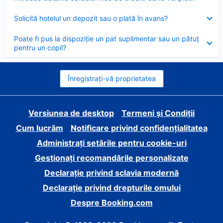
închis
Element
Solicită hotelul un depozit sau o plată în avans?
închis
Element
Poate fi pus la dispoziție un pat suplimentar sau un pătuț
închis
pentru un copil?
Înregistrați-vă proprietatea
Versiunea de desktop
Termeni și Condiții
Cum lucrăm
Notificare privind confidențialitatea
Administrați setările pentru cookie-uri
Gestionați recomandările personalizate
Declarație privind sclavia modernă
Declarație privind drepturile omului
Despre Booking.com