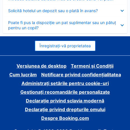
închis
Element
Solicită hotelul un depozit sau o plată în avans?
închis
Element
Poate fi pus la dispoziție un pat suplimentar sau un pătuț
închis
pentru un copil?
Înregistrați-vă proprietatea
Versiunea de desktop
Termeni și Condiții
Cum lucrăm
Notificare privind confidențialitatea
Administrați setările pentru cookie-uri
Gestionați recomandările personalizate
Declarație privind sclavia modernă
Declarație privind drepturile omului
Despre Booking.com