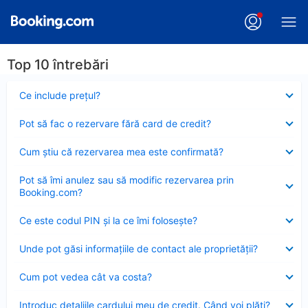
Top 10 întrebări
Element
Ce include preţul?
închis
Element
Pot să fac o rezervare fără card de credit?
închis
Element
Cum ştiu că rezervarea mea este confirmată?
închis
Element
Pot să îmi anulez sau să modific rezervarea prin
închis
Booking.com?
Element
Ce este codul PIN şi la ce îmi foloseşte?
închis
Element
Unde pot găsi informațiile de contact ale proprietății?
închis
Element
Cum pot vedea cât va costa?
închis
Element
Introduc detaliile cardului meu de credit. Când voi plăti?