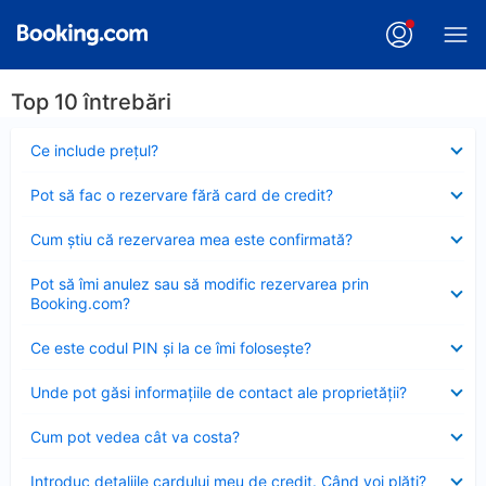
Top 10 întrebări
Element
Ce include preţul?
închis
Element
Pot să fac o rezervare fără card de credit?
închis
Element
Cum ştiu că rezervarea mea este confirmată?
închis
Element
Pot să îmi anulez sau să modific rezervarea prin
închis
Booking.com?
Element
Ce este codul PIN şi la ce îmi foloseşte?
închis
Element
Unde pot găsi informațiile de contact ale proprietății?
închis
Element
Cum pot vedea cât va costa?
închis
Element
Introduc detaliile cardului meu de credit. Când voi plăti?