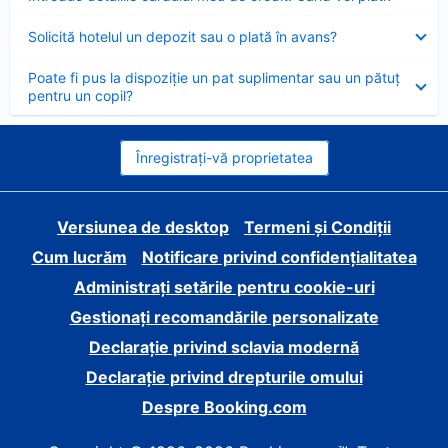
închis
Element
Solicită hotelul un depozit sau o plată în avans?
închis
Element
Poate fi pus la dispoziție un pat suplimentar sau un pătuț
închis
pentru un copil?
Înregistrați-vă proprietatea
Versiunea de desktop
Termeni și Condiții
Cum lucrăm
Notificare privind confidențialitatea
Administrați setările pentru cookie-uri
Gestionați recomandările personalizate
Declarație privind sclavia modernă
Declarație privind drepturile omului
Despre Booking.com