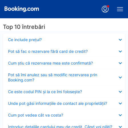
Top 10 întrebări
Element
Ce include preţul?
închis
Element
Pot să fac o rezervare fără card de credit?
închis
Element
Cum ştiu că rezervarea mea este confirmată?
închis
Element
Pot să îmi anulez sau să modific rezervarea prin
închis
Booking.com?
Element
Ce este codul PIN şi la ce îmi foloseşte?
închis
Element
Unde pot găsi informațiile de contact ale proprietății?
închis
Element
Cum pot vedea cât va costa?
închis
Element
Introduc detaliile cardului meu de credit. Când voi plăti?