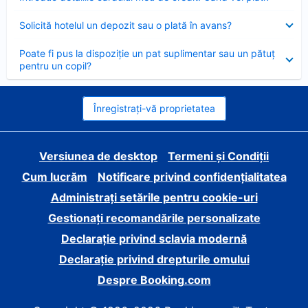
închis
Element
Solicită hotelul un depozit sau o plată în avans?
închis
Element
Poate fi pus la dispoziție un pat suplimentar sau un pătuț
închis
pentru un copil?
Înregistrați-vă proprietatea
Versiunea de desktop
Termeni și Condiții
Cum lucrăm
Notificare privind confidențialitatea
Administrați setările pentru cookie-uri
Gestionați recomandările personalizate
Declarație privind sclavia modernă
Declarație privind drepturile omului
Despre Booking.com