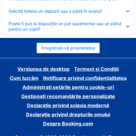
închis
Element
Solicită hotelul un depozit sau o plată în avans?
închis
Element
Poate fi pus la dispoziție un pat suplimentar sau un pătuț
închis
pentru un copil?
Înregistrați-vă proprietatea
Versiunea de desktop
Termeni și Condiții
Cum lucrăm
Notificare privind confidențialitatea
Administrați setările pentru cookie-uri
Gestionați recomandările personalizate
Declarație privind sclavia modernă
Declarație privind drepturile omului
Despre Booking.com