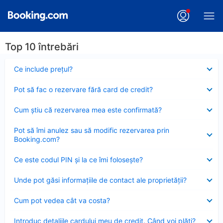
Top 10 întrebări
Element
Ce include preţul?
închis
Element
Pot să fac o rezervare fără card de credit?
închis
Element
Cum ştiu că rezervarea mea este confirmată?
închis
Element
Pot să îmi anulez sau să modific rezervarea prin
închis
Booking.com?
Element
Ce este codul PIN şi la ce îmi foloseşte?
închis
Element
Unde pot găsi informațiile de contact ale proprietății?
închis
Element
Cum pot vedea cât va costa?
închis
Element
Introduc detaliile cardului meu de credit. Când voi plăti?