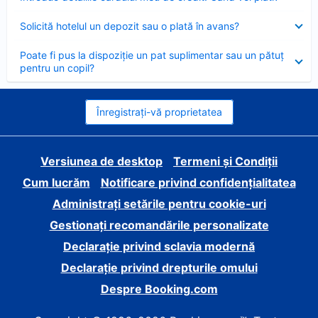
închis
Element
Solicită hotelul un depozit sau o plată în avans?
închis
Element
Poate fi pus la dispoziție un pat suplimentar sau un pătuț
închis
pentru un copil?
Înregistrați-vă proprietatea
Versiunea de desktop
Termeni și Condiții
Cum lucrăm
Notificare privind confidențialitatea
Administrați setările pentru cookie-uri
Gestionați recomandările personalizate
Declarație privind sclavia modernă
Declarație privind drepturile omului
Despre Booking.com