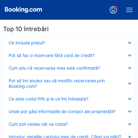
Top 10 întrebări
Element
Ce include preţul?
închis
Element
Pot să fac o rezervare fără card de credit?
închis
Element
Cum ştiu că rezervarea mea este confirmată?
închis
Element
Pot să îmi anulez sau să modific rezervarea prin
închis
Booking.com?
Element
Ce este codul PIN şi la ce îmi foloseşte?
închis
Element
Unde pot găsi informațiile de contact ale proprietății?
închis
Element
Cum pot vedea cât va costa?
închis
Element
Introduc detaliile cardului meu de credit. Când voi plăti?