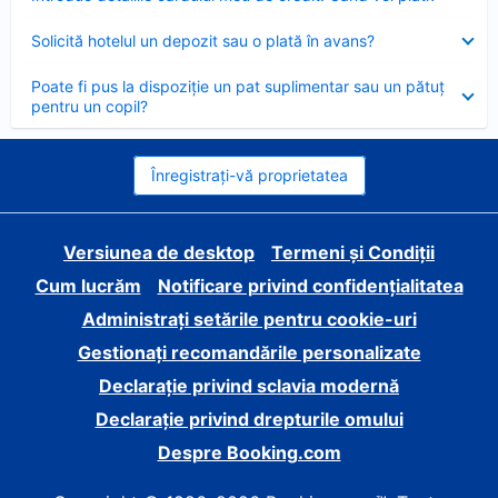
închis
Element
Solicită hotelul un depozit sau o plată în avans?
închis
Element
Poate fi pus la dispoziție un pat suplimentar sau un pătuț
închis
pentru un copil?
Înregistrați-vă proprietatea
Versiunea de desktop
Termeni și Condiții
Cum lucrăm
Notificare privind confidențialitatea
Administrați setările pentru cookie-uri
Gestionați recomandările personalizate
Declarație privind sclavia modernă
Declarație privind drepturile omului
Despre Booking.com