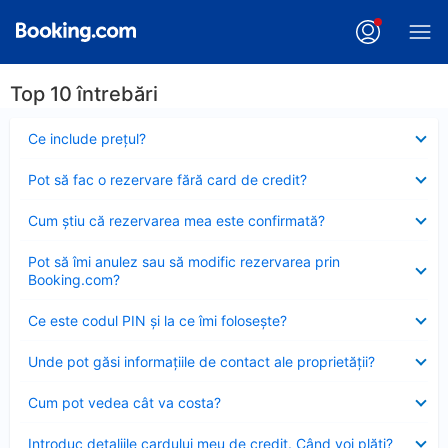
Top 10 întrebări
Element
Ce include preţul?
închis
Element
Pot să fac o rezervare fără card de credit?
închis
Element
Cum ştiu că rezervarea mea este confirmată?
închis
Element
Pot să îmi anulez sau să modific rezervarea prin
închis
Booking.com?
Element
Ce este codul PIN şi la ce îmi foloseşte?
închis
Element
Unde pot găsi informațiile de contact ale proprietății?
închis
Element
Cum pot vedea cât va costa?
închis
Element
Introduc detaliile cardului meu de credit. Când voi plăti?