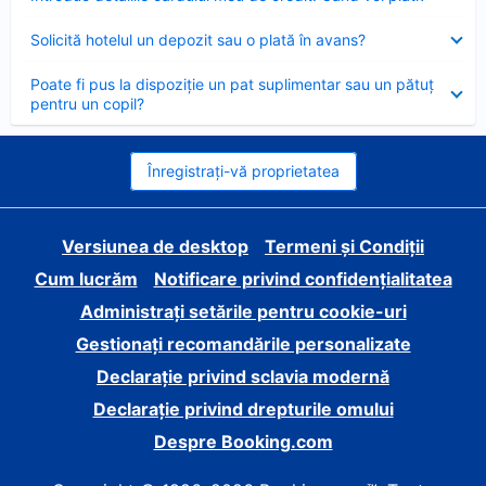
închis
Element
Solicită hotelul un depozit sau o plată în avans?
închis
Element
Poate fi pus la dispoziție un pat suplimentar sau un pătuț
închis
pentru un copil?
Înregistrați-vă proprietatea
Versiunea de desktop
Termeni și Condiții
Cum lucrăm
Notificare privind confidențialitatea
Administrați setările pentru cookie-uri
Gestionați recomandările personalizate
Declarație privind sclavia modernă
Declarație privind drepturile omului
Despre Booking.com