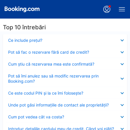
Top 10 întrebări
Element
Ce include preţul?
închis
Element
Pot să fac o rezervare fără card de credit?
închis
Element
Cum ştiu că rezervarea mea este confirmată?
închis
Element
Pot să îmi anulez sau să modific rezervarea prin
închis
Booking.com?
Element
Ce este codul PIN şi la ce îmi foloseşte?
închis
Element
Unde pot găsi informațiile de contact ale proprietății?
închis
Element
Cum pot vedea cât va costa?
închis
Element
Introduc detaliile cardului meu de credit. Când voi plăti?