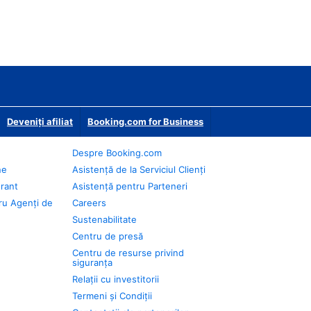
Deveniţi afiliat
Booking.com for Business
Despre Booking.com
ne
Asistență de la Serviciul Clienți
urant
Asistență pentru Parteneri
ru Agenți de
Careers
Sustenabilitate
Centru de presă
Centru de resurse privind
siguranța
Relații cu investitorii
Termeni și Condiții