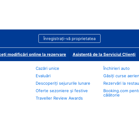
Înregistrați-vă proprietatea
eți modificări online la rezervare
Asistență de la Serviciul Clienți
Cazări unice
Închirieri auto
Evaluări
Găsiți curse aerie
Descoperiți sejururile lunare
Rezervări la resta
Oferte sezoniere și festive
Booking.com pent
călătorie
Traveller Review Awards