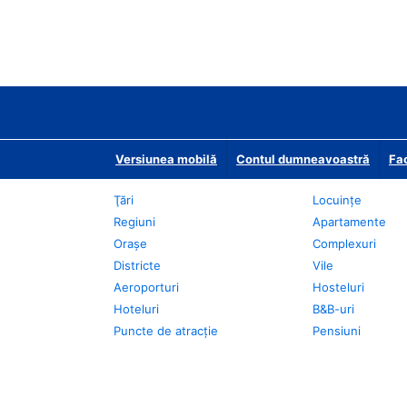
Versiunea mobilă
Contul dumneavoastră
Fac
Ţări
Locuințe
Regiuni
Apartamente
Oraşe
Complexuri
Districte
Vile
Aeroporturi
Hosteluri
Hoteluri
B&B-uri
Puncte de atracţie
Pensiuni