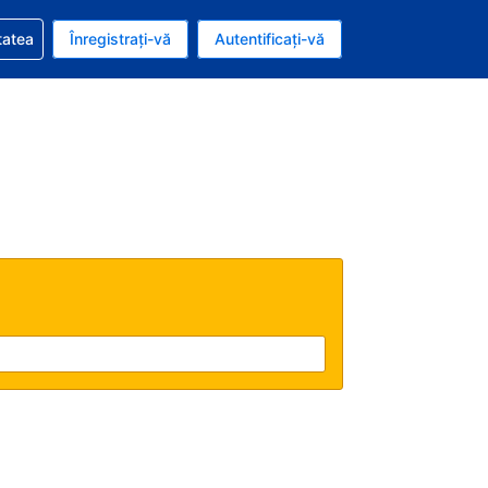
vire la rezervarea dvs.
tatea
Înregistrați-vă
Autentificați-vă
ar american
e Română