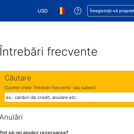
USD
Primiți asistență cu pri
Înregistrați-vă proprie
Alegeţi moneda. Moneda actuală este Dol
Alegeți limba. Limba actuală est
Întrebări frecvente
Căutare
Cuvinte-cheie ˝Întrebări frecvente˝ sau subiect
Anulări
Pot să-mi anulez rezervarea?