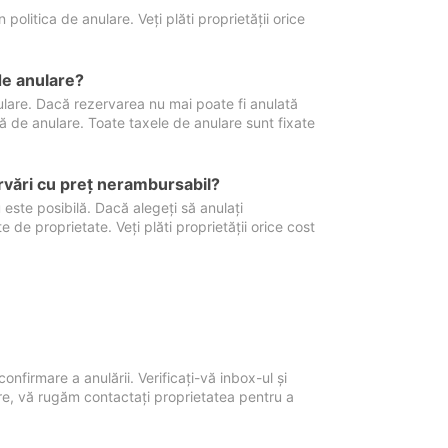
politica de anulare. Veți plăti proprietății orice
de anulare?
nulare. Dacă rezervarea nu mai poate fi anulată
xă de anulare. Toate taxele de anulare sunt fixate
rvări cu preţ nerambursabil?
 este posibilă. Dacă alegeți să anulați
 de proprietate. Veți plăti proprietății orice cost
onfirmare a anulării. Verificați-vă inbox-ul și
ore, vă rugăm contactați proprietatea pentru a