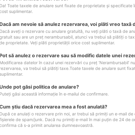
Da! Toate taxele de anulare sunt fixate de proprietate și specificate în 
cost suplimentar.
Dacă am nevoie să anulez rezervarea, voi plăti vreo taxă 
Dacă aveți o rezervare cu anulare gratuită, nu veți plăti o taxă de a
gratuit sau are un preț nerambursabil, atunci va trebui să plătiți o ta
de proprietate. Veți plăti proprietății orice cost suplimentar.
Pot să anulez o rezervare sau să modific datele unei reze
Modificarea datelor în cazul unei rezervări cu preț ‘Nerambursabil’ nu
rezervarea, va trebui să plătiți taxe.Toate taxele de anulare sunt fixate
suplimentar.
Unde pot găsi politica de anulare?
Puteți găsi această informație în e-mailul de confirmare.
Cum ştiu dacă rezervarea mea a fost anulată?
După ce anulați o rezervare prin noi, ar trebui să primiți un e-mail de c
fișierele de spam/junk. Dacă nu primiți e-mail în mai puțin de 24 de 
confirma că s-a primit anularea dumneavoastră.