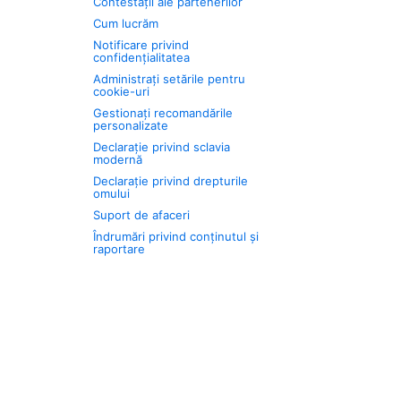
Contestații ale partenerilor
Cum lucrăm
Notificare privind
confidențialitatea
Administrați setările pentru
cookie-uri
Gestionați recomandările
personalizate
Declarație privind sclavia
modernă
Declarație privind drepturile
omului
Suport de afaceri
Îndrumări privind conținutul și
raportare