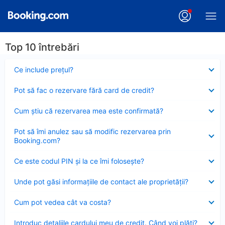
Top 10 întrebări
Element
Ce include preţul?
închis
Element
Pot să fac o rezervare fără card de credit?
închis
Element
Cum ştiu că rezervarea mea este confirmată?
închis
Element
Pot să îmi anulez sau să modific rezervarea prin
închis
Booking.com?
Element
Ce este codul PIN şi la ce îmi foloseşte?
închis
Element
Unde pot găsi informațiile de contact ale proprietății?
închis
Element
Cum pot vedea cât va costa?
închis
Element
Introduc detaliile cardului meu de credit. Când voi plăti?