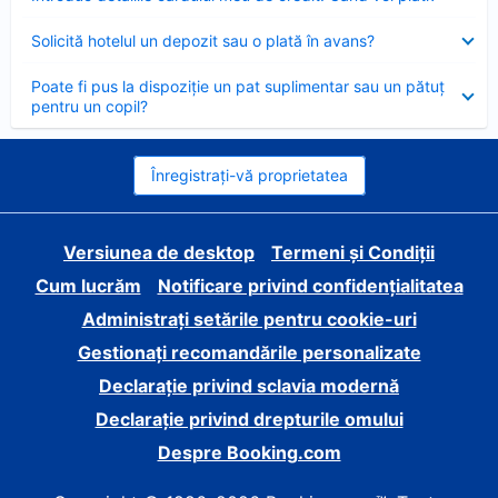
închis
Element
Solicită hotelul un depozit sau o plată în avans?
închis
Element
Poate fi pus la dispoziție un pat suplimentar sau un pătuț
închis
pentru un copil?
Înregistrați-vă proprietatea
Versiunea de desktop
Termeni și Condiții
Cum lucrăm
Notificare privind confidențialitatea
Administrați setările pentru cookie-uri
Gestionați recomandările personalizate
Declarație privind sclavia modernă
Declarație privind drepturile omului
Despre Booking.com