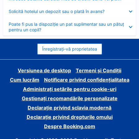
închis
Element
Solicită hotelul un depozit sau o plată în avans?
închis
Element
Poate fi pus la dispoziție un pat suplimentar sau un pătuț
închis
pentru un copil?
Înregistrați-vă proprietatea
Versiunea de desktop
Termeni și Condiții
Cum lucrăm
Notificare privind confidențialitatea
Administrați setările pentru cookie-uri
Gestionați recomandările personalizate
Declarație privind sclavia modernă
Declarație privind drepturile omului
Despre Booking.com