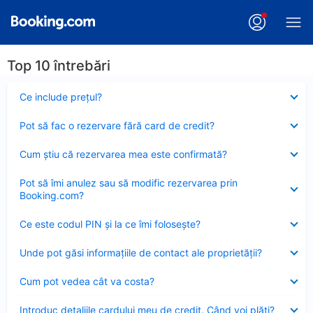
Top 10 întrebări
Element
Ce include preţul?
închis
Element
Pot să fac o rezervare fără card de credit?
închis
Element
Cum ştiu că rezervarea mea este confirmată?
închis
Element
Pot să îmi anulez sau să modific rezervarea prin
închis
Booking.com?
Element
Ce este codul PIN şi la ce îmi foloseşte?
închis
Element
Unde pot găsi informațiile de contact ale proprietății?
închis
Element
Cum pot vedea cât va costa?
închis
Element
Introduc detaliile cardului meu de credit. Când voi plăti?