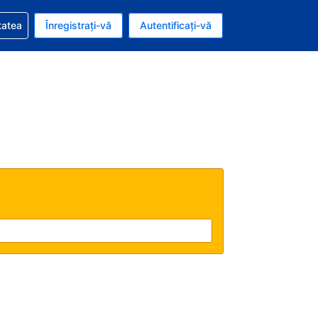
vire la rezervarea dvs.
tatea
Înregistrați-vă
Autentificați-vă
ar american
e Română