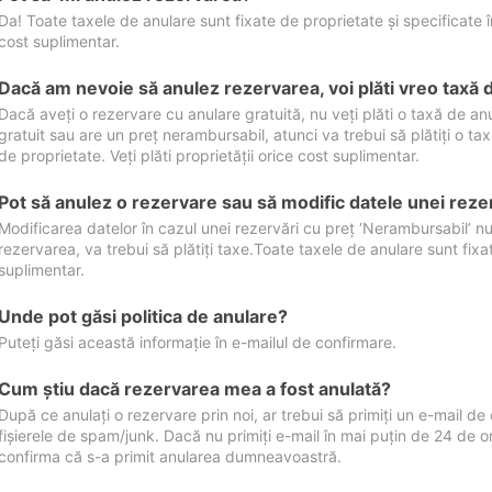
Da! Toate taxele de anulare sunt fixate de proprietate și specificate în 
cost suplimentar.
Dacă am nevoie să anulez rezervarea, voi plăti vreo taxă 
Dacă aveți o rezervare cu anulare gratuită, nu veți plăti o taxă de a
gratuit sau are un preț nerambursabil, atunci va trebui să plătiți o ta
de proprietate. Veți plăti proprietății orice cost suplimentar.
Pot să anulez o rezervare sau să modific datele unei reze
Modificarea datelor în cazul unei rezervări cu preț ‘Nerambursabil’ nu
rezervarea, va trebui să plătiți taxe.Toate taxele de anulare sunt fixate
suplimentar.
Unde pot găsi politica de anulare?
Puteți găsi această informație în e-mailul de confirmare.
Cum ştiu dacă rezervarea mea a fost anulată?
După ce anulați o rezervare prin noi, ar trebui să primiți un e-mail de c
fișierele de spam/junk. Dacă nu primiți e-mail în mai puțin de 24 de 
confirma că s-a primit anularea dumneavoastră.