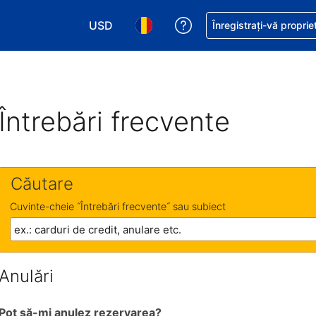
USD
Primiți asistență cu pri
Înregistrați-vă proprie
Alegeţi moneda. Moneda actuală este Dol
Alegeți limba. Limba actuală est
Întrebări frecvente
Căutare
Cuvinte-cheie ˝Întrebări frecvente˝ sau subiect
Anulări
Pot să-mi anulez rezervarea?