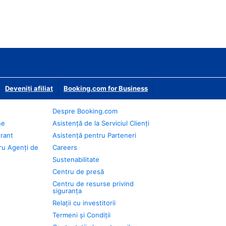
Deveniţi afiliat
Booking.com for Business
Despre Booking.com
ne
Asistență de la Serviciul Clienți
urant
Asistență pentru Parteneri
ru Agenți de
Careers
Sustenabilitate
Centru de presă
Centru de resurse privind
siguranța
Relații cu investitorii
Termeni și Condiții