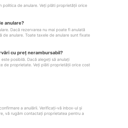
politica de anulare. Veți plăti proprietății orice
de anulare?
nulare. Dacă rezervarea nu mai poate fi anulată
xă de anulare. Toate taxele de anulare sunt fixate
rvări cu preţ nerambursabil?
 este posibilă. Dacă alegeți să anulați
 de proprietate. Veți plăti proprietății orice cost
onfirmare a anulării. Verificați-vă inbox-ul și
ore, vă rugăm contactați proprietatea pentru a