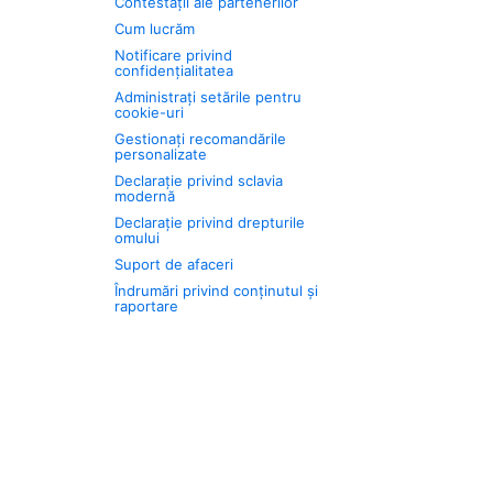
Contestații ale partenerilor
Cum lucrăm
Notificare privind
confidențialitatea
Administrați setările pentru
cookie-uri
Gestionați recomandările
personalizate
Declarație privind sclavia
modernă
Declarație privind drepturile
omului
Suport de afaceri
Îndrumări privind conținutul și
raportare