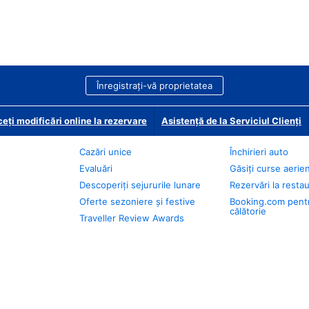
Înregistrați-vă proprietatea
eți modificări online la rezervare
Asistență de la Serviciul Clienți
Cazări unice
Închirieri auto
Evaluări
Găsiți curse aerie
Descoperiți sejururile lunare
Rezervări la resta
Oferte sezoniere și festive
Booking.com pent
călătorie
Traveller Review Awards