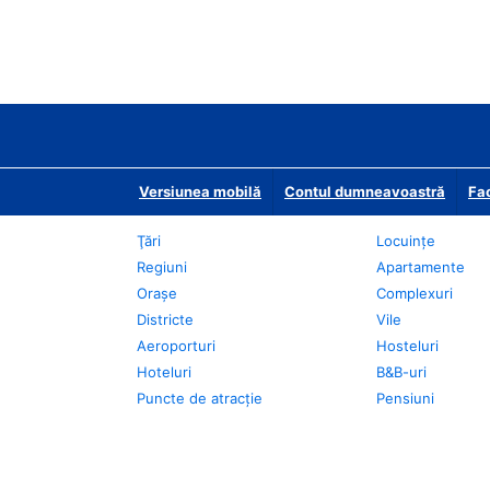
Versiunea mobilă
Contul dumneavoastră
Fac
Ţări
Locuințe
Regiuni
Apartamente
Oraşe
Complexuri
Districte
Vile
Aeroporturi
Hosteluri
Hoteluri
B&B-uri
Puncte de atracţie
Pensiuni