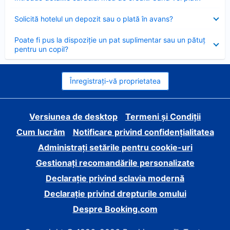
închis
Element
Solicită hotelul un depozit sau o plată în avans?
închis
Element
Poate fi pus la dispoziție un pat suplimentar sau un pătuț
închis
pentru un copil?
Înregistrați-vă proprietatea
Versiunea de desktop
Termeni și Condiții
Cum lucrăm
Notificare privind confidențialitatea
Administrați setările pentru cookie-uri
Gestionați recomandările personalizate
Declarație privind sclavia modernă
Declarație privind drepturile omului
Despre Booking.com