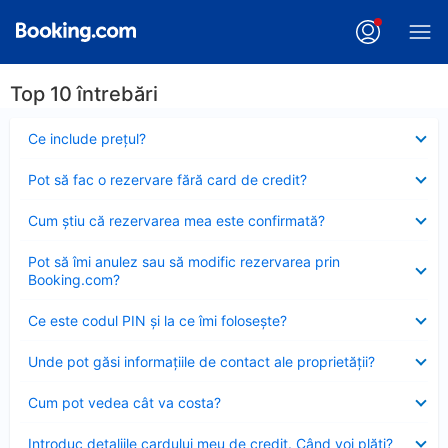
Top 10 întrebări
Element
Ce include preţul?
închis
Element
Pot să fac o rezervare fără card de credit?
închis
Element
Cum ştiu că rezervarea mea este confirmată?
închis
Element
Pot să îmi anulez sau să modific rezervarea prin
închis
Booking.com?
Element
Ce este codul PIN şi la ce îmi foloseşte?
închis
Element
Unde pot găsi informațiile de contact ale proprietății?
închis
Element
Cum pot vedea cât va costa?
închis
Element
Introduc detaliile cardului meu de credit. Când voi plăti?