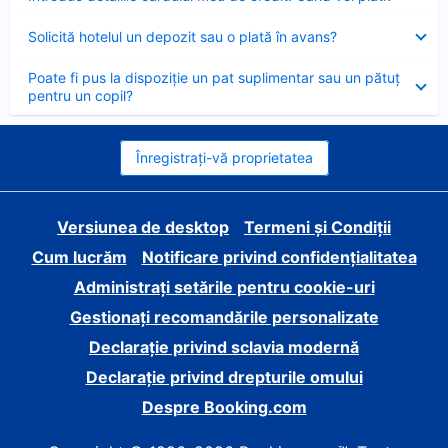
închis
Element
Solicită hotelul un depozit sau o plată în avans?
închis
Element
Poate fi pus la dispoziție un pat suplimentar sau un pătuț
închis
pentru un copil?
Înregistrați-vă proprietatea
Versiunea de desktop
Termeni și Condiții
Cum lucrăm
Notificare privind confidențialitatea
Administrați setările pentru cookie-uri
Gestionați recomandările personalizate
Declarație privind sclavia modernă
Declarație privind drepturile omului
Despre Booking.com