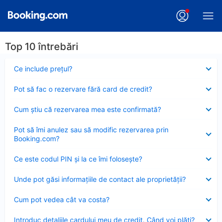
Top 10 întrebări
Element
Ce include preţul?
închis
Element
Pot să fac o rezervare fără card de credit?
închis
Element
Cum ştiu că rezervarea mea este confirmată?
închis
Element
Pot să îmi anulez sau să modific rezervarea prin
închis
Booking.com?
Element
Ce este codul PIN şi la ce îmi foloseşte?
închis
Element
Unde pot găsi informațiile de contact ale proprietății?
închis
Element
Cum pot vedea cât va costa?
închis
Element
Introduc detaliile cardului meu de credit. Când voi plăti?