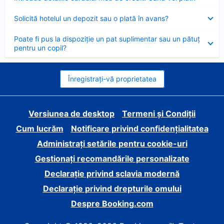
închis
Element
Solicită hotelul un depozit sau o plată în avans?
închis
Element
Poate fi pus la dispoziție un pat suplimentar sau un pătuț
închis
pentru un copil?
Înregistrați-vă proprietatea
Versiunea de desktop
Termeni și Condiții
Cum lucrăm
Notificare privind confidențialitatea
Administrați setările pentru cookie-uri
Gestionați recomandările personalizate
Declarație privind sclavia modernă
Declarație privind drepturile omului
Despre Booking.com