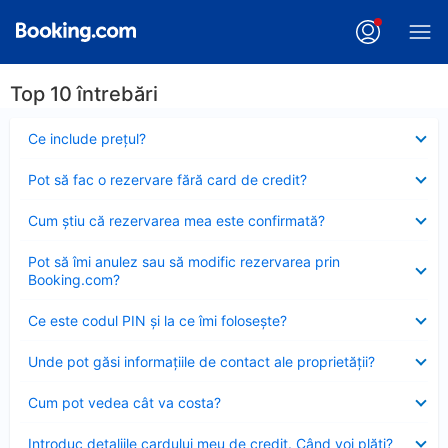
Top 10 întrebări
Element
Ce include preţul?
închis
Element
Pot să fac o rezervare fără card de credit?
închis
Element
Cum ştiu că rezervarea mea este confirmată?
închis
Element
Pot să îmi anulez sau să modific rezervarea prin
închis
Booking.com?
Element
Ce este codul PIN şi la ce îmi foloseşte?
închis
Element
Unde pot găsi informațiile de contact ale proprietății?
închis
Element
Cum pot vedea cât va costa?
închis
Element
Introduc detaliile cardului meu de credit. Când voi plăti?