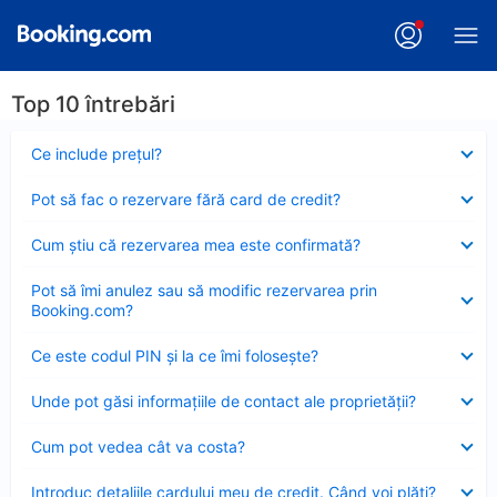
Top 10 întrebări
Element
Ce include preţul?
închis
Element
Pot să fac o rezervare fără card de credit?
închis
Element
Cum ştiu că rezervarea mea este confirmată?
închis
Element
Pot să îmi anulez sau să modific rezervarea prin
închis
Booking.com?
Element
Ce este codul PIN şi la ce îmi foloseşte?
închis
Element
Unde pot găsi informațiile de contact ale proprietății?
închis
Element
Cum pot vedea cât va costa?
închis
Element
Introduc detaliile cardului meu de credit. Când voi plăti?