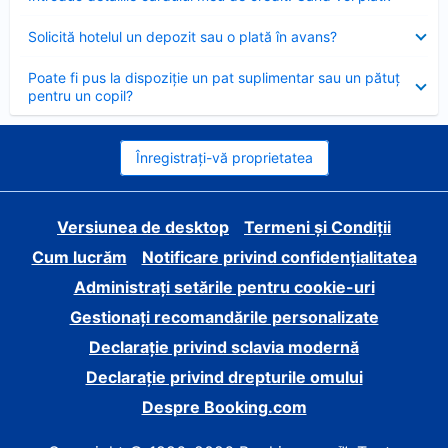
închis
Element
Solicită hotelul un depozit sau o plată în avans?
închis
Element
Poate fi pus la dispoziție un pat suplimentar sau un pătuț
închis
pentru un copil?
Înregistrați-vă proprietatea
Versiunea de desktop
Termeni și Condiții
Cum lucrăm
Notificare privind confidențialitatea
Administrați setările pentru cookie-uri
Gestionați recomandările personalizate
Declarație privind sclavia modernă
Declarație privind drepturile omului
Despre Booking.com