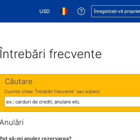
USD
Primiți asistență cu pri
Înregistrați-vă proprie
Alegeţi moneda. Moneda actuală este Dol
Alegeți limba. Limba actuală est
Întrebări frecvente
Căutare
Cuvinte-cheie ˝Întrebări frecvente˝ sau subiect
Anulări
Pot să-mi anulez rezervarea?