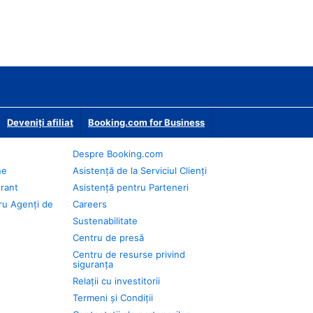
Deveniţi afiliat
Booking.com for Business
Despre Booking.com
ne
Asistență de la Serviciul Clienți
urant
Asistență pentru Parteneri
ru Agenți de
Careers
Sustenabilitate
Centru de presă
Centru de resurse privind
siguranța
Relații cu investitorii
Termeni și Condiții