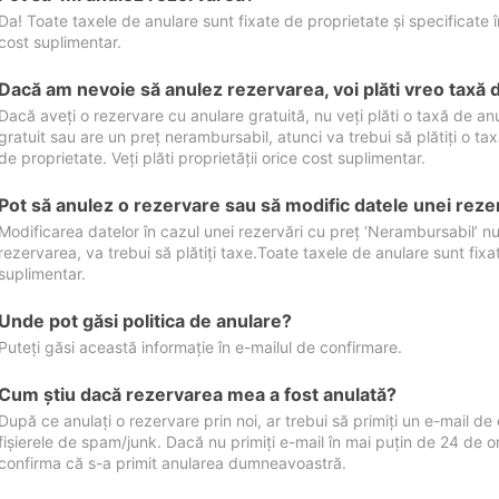
Da! Toate taxele de anulare sunt fixate de proprietate și specificate în 
cost suplimentar.
Dacă am nevoie să anulez rezervarea, voi plăti vreo taxă 
Dacă aveți o rezervare cu anulare gratuită, nu veți plăti o taxă de a
gratuit sau are un preț nerambursabil, atunci va trebui să plătiți o ta
de proprietate. Veți plăti proprietății orice cost suplimentar.
Pot să anulez o rezervare sau să modific datele unei reze
Modificarea datelor în cazul unei rezervări cu preț ‘Nerambursabil’ nu
rezervarea, va trebui să plătiți taxe.Toate taxele de anulare sunt fixate
suplimentar.
Unde pot găsi politica de anulare?
Puteți găsi această informație în e-mailul de confirmare.
Cum ştiu dacă rezervarea mea a fost anulată?
După ce anulați o rezervare prin noi, ar trebui să primiți un e-mail de c
fișierele de spam/junk. Dacă nu primiți e-mail în mai puțin de 24 de 
confirma că s-a primit anularea dumneavoastră.