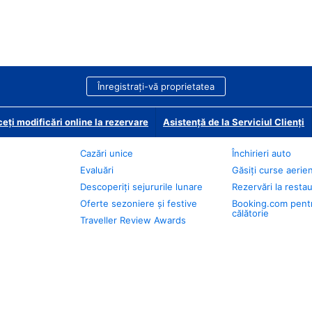
Înregistrați-vă proprietatea
eți modificări online la rezervare
Asistență de la Serviciul Clienți
Cazări unice
Închirieri auto
Evaluări
Găsiți curse aerie
Descoperiți sejururile lunare
Rezervări la resta
Oferte sezoniere și festive
Booking.com pent
călătorie
Traveller Review Awards