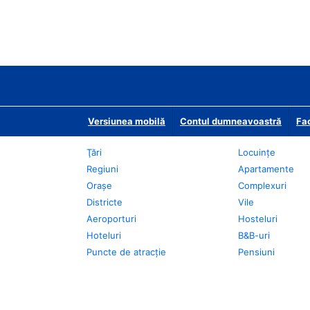
Versiunea mobilă
Contul dumneavoastră
Fac
Ţări
Locuințe
Regiuni
Apartamente
Oraşe
Complexuri
Districte
Vile
Aeroporturi
Hosteluri
Hoteluri
B&B-uri
Puncte de atracţie
Pensiuni