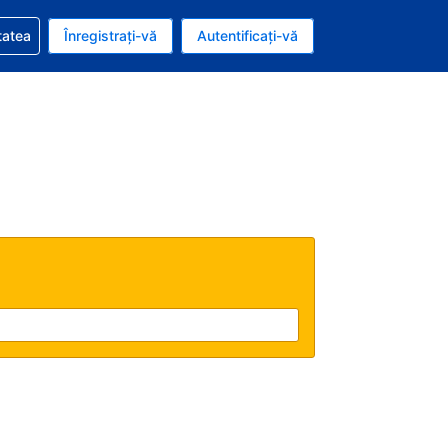
vire la rezervarea dvs.
tatea
Înregistrați-vă
Autentificați-vă
ar american
e Română