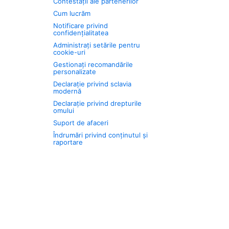
Contestații ale partenerilor
Cum lucrăm
Notificare privind
confidențialitatea
Administrați setările pentru
cookie-uri
Gestionați recomandările
personalizate
Declarație privind sclavia
modernă
Declarație privind drepturile
omului
Suport de afaceri
Îndrumări privind conținutul și
raportare