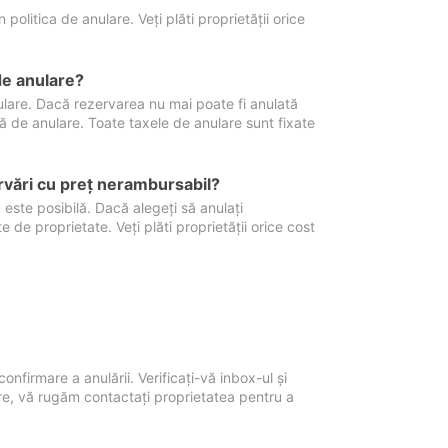
politica de anulare. Veți plăti proprietății orice
de anulare?
nulare. Dacă rezervarea nu mai poate fi anulată
xă de anulare. Toate taxele de anulare sunt fixate
rvări cu preţ nerambursabil?
 este posibilă. Dacă alegeți să anulați
 de proprietate. Veți plăti proprietății orice cost
onfirmare a anulării. Verificați-vă inbox-ul și
ore, vă rugăm contactați proprietatea pentru a