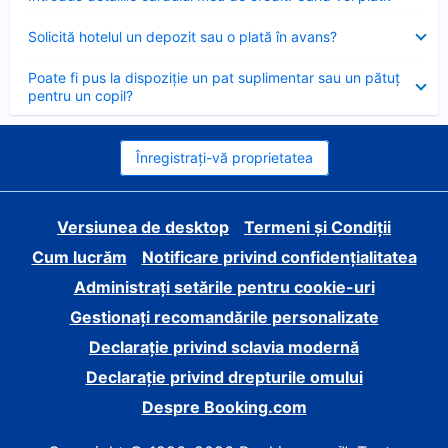
închis
Element
Solicită hotelul un depozit sau o plată în avans?
închis
Element
Poate fi pus la dispoziție un pat suplimentar sau un pătuț
închis
pentru un copil?
Înregistrați-vă proprietatea
Versiunea de desktop
Termeni și Condiții
Cum lucrăm
Notificare privind confidențialitatea
Administrați setările pentru cookie-uri
Gestionați recomandările personalizate
Declarație privind sclavia modernă
Declarație privind drepturile omului
Despre Booking.com