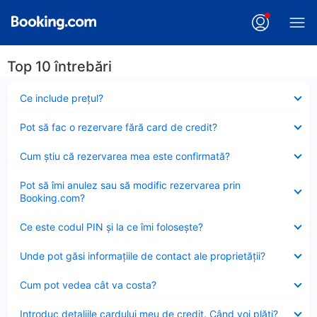
Top 10 întrebări
Element
Ce include preţul?
închis
Element
Pot să fac o rezervare fără card de credit?
închis
Element
Cum ştiu că rezervarea mea este confirmată?
închis
Element
Pot să îmi anulez sau să modific rezervarea prin
închis
Booking.com?
Element
Ce este codul PIN şi la ce îmi foloseşte?
închis
Element
Unde pot găsi informațiile de contact ale proprietății?
închis
Element
Cum pot vedea cât va costa?
închis
Element
Introduc detaliile cardului meu de credit. Când voi plăti?