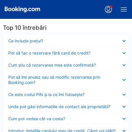
Top 10 întrebări
Element
Ce include preţul?
închis
Element
Pot să fac o rezervare fără card de credit?
închis
Element
Cum ştiu că rezervarea mea este confirmată?
închis
Element
Pot să îmi anulez sau să modific rezervarea prin
închis
Booking.com?
Element
Ce este codul PIN şi la ce îmi foloseşte?
închis
Element
Unde pot găsi informațiile de contact ale proprietății?
închis
Element
Cum pot vedea cât va costa?
închis
Element
Introduc detaliile cardului meu de credit. Când voi plăti?