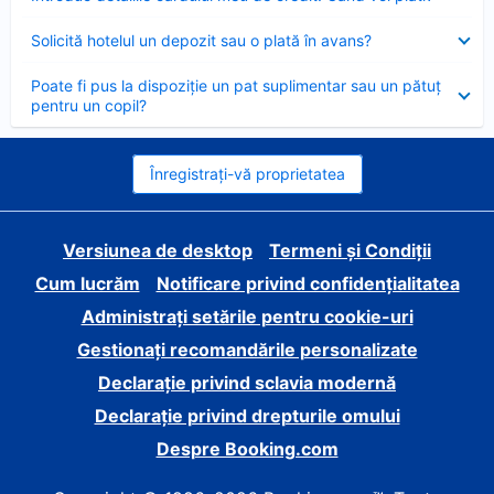
închis
Element
Solicită hotelul un depozit sau o plată în avans?
închis
Element
Poate fi pus la dispoziție un pat suplimentar sau un pătuț
închis
pentru un copil?
Înregistrați-vă proprietatea
Versiunea de desktop
Termeni și Condiții
Cum lucrăm
Notificare privind confidențialitatea
Administrați setările pentru cookie-uri
Gestionați recomandările personalizate
Declarație privind sclavia modernă
Declarație privind drepturile omului
Despre Booking.com