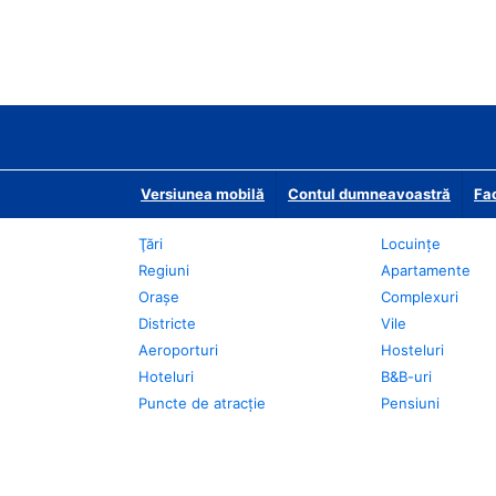
Versiunea mobilă
Contul dumneavoastră
Fac
Ţări
Locuințe
Regiuni
Apartamente
Oraşe
Complexuri
Districte
Vile
Aeroporturi
Hosteluri
Hoteluri
B&B-uri
Puncte de atracţie
Pensiuni