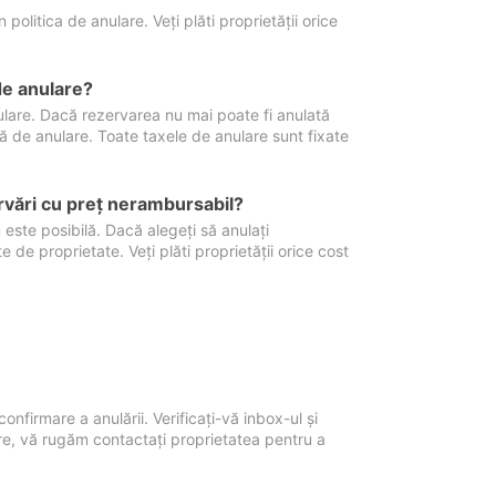
politica de anulare. Veți plăti proprietății orice
de anulare?
nulare. Dacă rezervarea nu mai poate fi anulată
xă de anulare. Toate taxele de anulare sunt fixate
rvări cu preţ nerambursabil?
 este posibilă. Dacă alegeți să anulați
 de proprietate. Veți plăti proprietății orice cost
onfirmare a anulării. Verificați-vă inbox-ul și
ore, vă rugăm contactați proprietatea pentru a