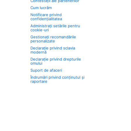
Contestații ale partenerilor
Cum lucrăm
Notificare privind
confidențialitatea
Administrați setările pentru
cookie-uri
Gestionați recomandările
personalizate
Declarație privind sclavia
modernă
Declarație privind drepturile
omului
Suport de afaceri
Îndrumări privind conținutul și
raportare