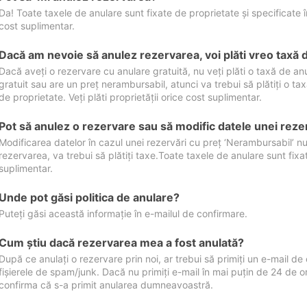
Da! Toate taxele de anulare sunt fixate de proprietate și specificate în 
cost suplimentar.
Dacă am nevoie să anulez rezervarea, voi plăti vreo taxă 
Dacă aveți o rezervare cu anulare gratuită, nu veți plăti o taxă de a
gratuit sau are un preț nerambursabil, atunci va trebui să plătiți o ta
de proprietate. Veți plăti proprietății orice cost suplimentar.
Pot să anulez o rezervare sau să modific datele unei reze
Modificarea datelor în cazul unei rezervări cu preț ‘Nerambursabil’ nu
rezervarea, va trebui să plătiți taxe.Toate taxele de anulare sunt fixate
suplimentar.
Unde pot găsi politica de anulare?
Puteți găsi această informație în e-mailul de confirmare.
Cum ştiu dacă rezervarea mea a fost anulată?
După ce anulați o rezervare prin noi, ar trebui să primiți un e-mail de c
fișierele de spam/junk. Dacă nu primiți e-mail în mai puțin de 24 de 
confirma că s-a primit anularea dumneavoastră.