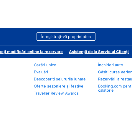
Înregistrați-vă proprietatea
eți modificări online la rezervare
Asistență de la Serviciul Clienți
Cazări unice
Închirieri auto
Evaluări
Găsiți curse aerie
Descoperiți sejururile lunare
Rezervări la resta
Oferte sezoniere și festive
Booking.com pent
călătorie
Traveller Review Awards