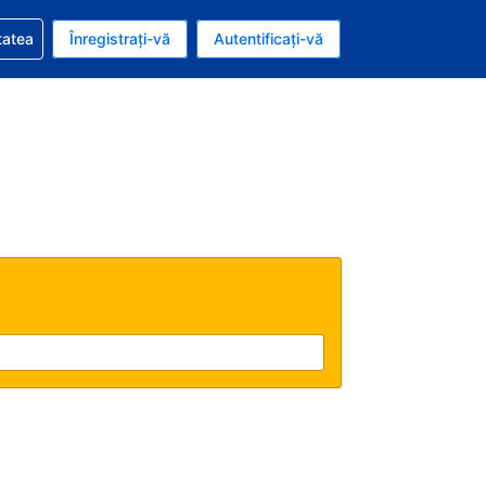
vire la rezervarea dvs.
tatea
Înregistrați-vă
Autentificați-vă
ar american
e Română