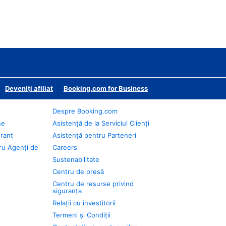
Deveniţi afiliat
Booking.com for Business
Despre Booking.com
ne
Asistență de la Serviciul Clienți
urant
Asistență pentru Parteneri
ru Agenți de
Careers
Sustenabilitate
Centru de presă
Centru de resurse privind
siguranța
Relații cu investitorii
Termeni și Condiții