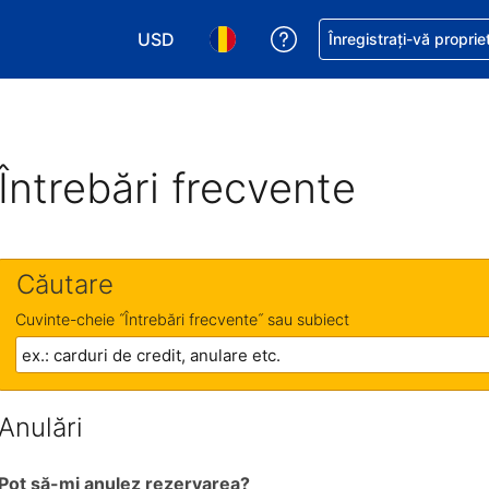
USD
Primiți asistență cu pri
Înregistrați-vă proprie
Alegeţi moneda. Moneda actuală este Dol
Alegeți limba. Limba actuală est
Întrebări frecvente
Căutare
Cuvinte-cheie ˝Întrebări frecvente˝ sau subiect
Anulări
Pot să-mi anulez rezervarea?