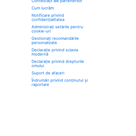
Contestații ale partenerilor
Cum lucrăm
Notificare privind
confidențialitatea
Administrați setările pentru
cookie-uri
Gestionați recomandările
personalizate
Declarație privind sclavia
modernă
Declarație privind drepturile
omului
Suport de afaceri
Îndrumări privind conținutul și
raportare