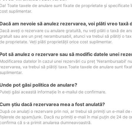
Da! Toate taxele de anulare sunt fixate de proprietate și specificate în 
cost suplimentar.
Dacă am nevoie să anulez rezervarea, voi plăti vreo taxă 
Dacă aveți o rezervare cu anulare gratuită, nu veți plăti o taxă de a
gratuit sau are un preț nerambursabil, atunci va trebui să plătiți o ta
de proprietate. Veți plăti proprietății orice cost suplimentar.
Pot să anulez o rezervare sau să modific datele unei reze
Modificarea datelor în cazul unei rezervări cu preț ‘Nerambursabil’ nu
rezervarea, va trebui să plătiți taxe.Toate taxele de anulare sunt fixate
suplimentar.
Unde pot găsi politica de anulare?
Puteți găsi această informație în e-mailul de confirmare.
Cum ştiu dacă rezervarea mea a fost anulată?
După ce anulați o rezervare prin noi, ar trebui să primiți un e-mail de c
fișierele de spam/junk. Dacă nu primiți e-mail în mai puțin de 24 de 
confirma că s-a primit anularea dumneavoastră.