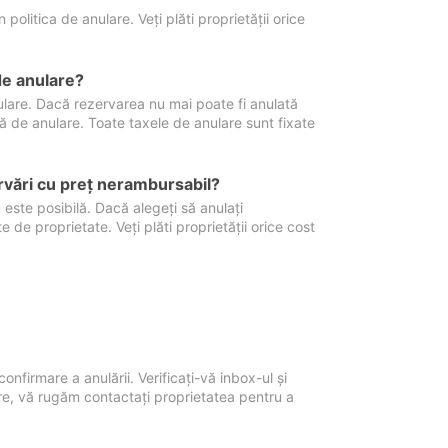
politica de anulare. Veți plăti proprietății orice
de anulare?
nulare. Dacă rezervarea nu mai poate fi anulată
xă de anulare. Toate taxele de anulare sunt fixate
rvări cu preţ nerambursabil?
 este posibilă. Dacă alegeți să anulați
 de proprietate. Veți plăti proprietății orice cost
onfirmare a anulării. Verificați-vă inbox-ul și
ore, vă rugăm contactați proprietatea pentru a