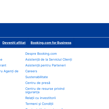
Deveniţi afiliat
Booking.com for Business
Despre Booking.com
ne
Asistență de la Serviciul Clienți
urant
Asistență pentru Parteneri
ru Agenți de
Careers
Sustenabilitate
Centru de presă
Centru de resurse privind
siguranța
Relații cu investitorii
Termeni și Condiții