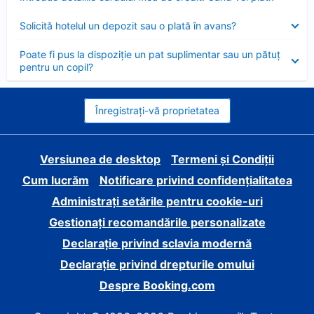
închis
Element
Solicită hotelul un depozit sau o plată în avans?
închis
Element
Poate fi pus la dispoziție un pat suplimentar sau un pătuț
închis
pentru un copil?
Înregistrați-vă proprietatea
Versiunea de desktop
Termeni și Condiții
Cum lucrăm
Notificare privind confidențialitatea
Administrați setările pentru cookie-uri
Gestionați recomandările personalizate
Declarație privind sclavia modernă
Declarație privind drepturile omului
Despre Booking.com