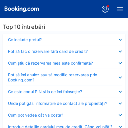
Top 10 întrebări
Element
Ce include preţul?
închis
Element
Pot să fac o rezervare fără card de credit?
închis
Element
Cum ştiu că rezervarea mea este confirmată?
închis
Element
Pot să îmi anulez sau să modific rezervarea prin
închis
Booking.com?
Element
Ce este codul PIN şi la ce îmi foloseşte?
închis
Element
Unde pot găsi informațiile de contact ale proprietății?
închis
Element
Cum pot vedea cât va costa?
închis
Element
Introduc detaliile cardului meu de credit. Când voi plăti?