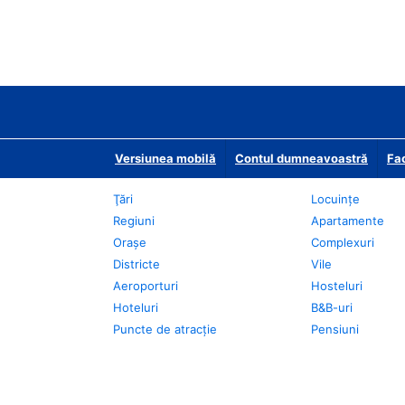
Versiunea mobilă
Contul dumneavoastră
Fac
Ţări
Locuințe
Regiuni
Apartamente
Oraşe
Complexuri
Districte
Vile
Aeroporturi
Hosteluri
Hoteluri
B&B-uri
Puncte de atracţie
Pensiuni