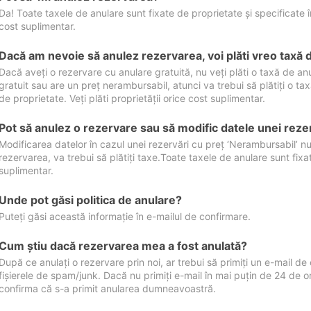
Da! Toate taxele de anulare sunt fixate de proprietate și specificate în 
cost suplimentar.
Dacă am nevoie să anulez rezervarea, voi plăti vreo taxă 
Dacă aveți o rezervare cu anulare gratuită, nu veți plăti o taxă de a
gratuit sau are un preț nerambursabil, atunci va trebui să plătiți o ta
de proprietate. Veți plăti proprietății orice cost suplimentar.
Pot să anulez o rezervare sau să modific datele unei reze
Modificarea datelor în cazul unei rezervări cu preț ‘Nerambursabil’ nu
rezervarea, va trebui să plătiți taxe.Toate taxele de anulare sunt fixate
suplimentar.
Unde pot găsi politica de anulare?
Puteți găsi această informație în e-mailul de confirmare.
Cum ştiu dacă rezervarea mea a fost anulată?
După ce anulați o rezervare prin noi, ar trebui să primiți un e-mail de c
fișierele de spam/junk. Dacă nu primiți e-mail în mai puțin de 24 de 
confirma că s-a primit anularea dumneavoastră.