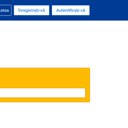
vire la rezervarea dvs.
tatea
Înregistrați-vă
Autentificați-vă
ar american
e Română