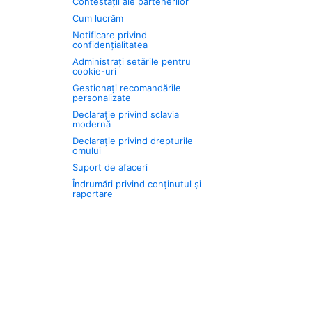
Contestații ale partenerilor
Cum lucrăm
Notificare privind
confidențialitatea
Administrați setările pentru
cookie-uri
Gestionați recomandările
personalizate
Declarație privind sclavia
modernă
Declarație privind drepturile
omului
Suport de afaceri
Îndrumări privind conținutul și
raportare