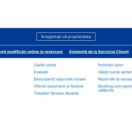
Înregistrați-vă proprietatea
eți modificări online la rezervare
Asistență de la Serviciul Clienți
Cazări unice
Închirieri auto
Evaluări
Găsiți curse aerie
Descoperiți sejururile lunare
Rezervări la resta
Oferte sezoniere și festive
Booking.com pent
călătorie
Traveller Review Awards