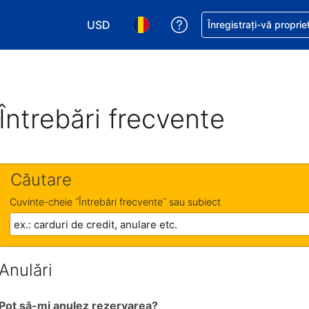
USD
Primiți asistență cu pri
Înregistrați-vă proprie
Alegeţi moneda. Moneda actuală este Dol
Alegeți limba. Limba actuală est
Întrebări frecvente
Căutare
Cuvinte-cheie ˝Întrebări frecvente˝ sau subiect
Anulări
Pot să-mi anulez rezervarea?