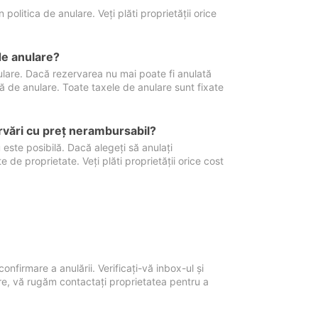
politica de anulare. Veți plăti proprietății orice
de anulare?
nulare. Dacă rezervarea nu mai poate fi anulată
xă de anulare. Toate taxele de anulare sunt fixate
rvări cu preţ nerambursabil?
 este posibilă. Dacă alegeți să anulați
 de proprietate. Veți plăti proprietății orice cost
onfirmare a anulării. Verificați-vă inbox-ul și
ore, vă rugăm contactați proprietatea pentru a