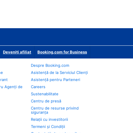
Deveniţi afiliat
Booking.com for Business
Despre Booking.com
ne
Asistență de la Serviciul Clienți
urant
Asistență pentru Parteneri
ru Agenți de
Careers
Sustenabilitate
Centru de presă
Centru de resurse privind
siguranța
Relații cu investitorii
Termeni și Condiții