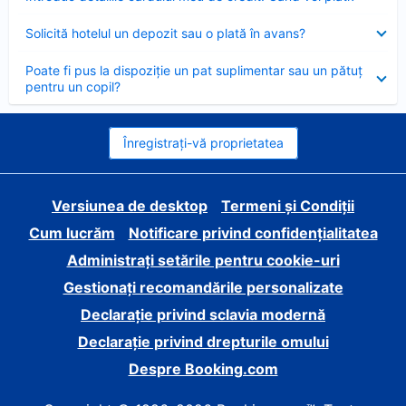
închis
Element
Solicită hotelul un depozit sau o plată în avans?
închis
Element
Poate fi pus la dispoziție un pat suplimentar sau un pătuț
închis
pentru un copil?
Înregistrați-vă proprietatea
Versiunea de desktop
Termeni și Condiții
Cum lucrăm
Notificare privind confidențialitatea
Administrați setările pentru cookie-uri
Gestionați recomandările personalizate
Declarație privind sclavia modernă
Declarație privind drepturile omului
Despre Booking.com