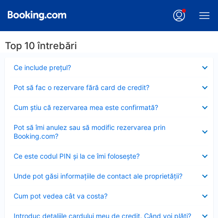
Top 10 întrebări
Element
Ce include preţul?
închis
Element
Pot să fac o rezervare fără card de credit?
închis
Element
Cum ştiu că rezervarea mea este confirmată?
închis
Element
Pot să îmi anulez sau să modific rezervarea prin
închis
Booking.com?
Element
Ce este codul PIN şi la ce îmi foloseşte?
închis
Element
Unde pot găsi informațiile de contact ale proprietății?
închis
Element
Cum pot vedea cât va costa?
închis
Element
Introduc detaliile cardului meu de credit. Când voi plăti?