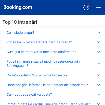
Top 10 întrebări
Element
Ce include preţul?
închis
Element
Pot să fac o rezervare fără card de credit?
închis
Element
Cum ştiu că rezervarea mea este confirmată?
închis
Element
Pot să îmi anulez sau să modific rezervarea prin
închis
Booking.com?
Element
Ce este codul PIN şi la ce îmi foloseşte?
închis
Element
Unde pot găsi informațiile de contact ale proprietății?
închis
Element
Cum pot vedea cât va costa?
închis
Element
Introduc detaliile cardului meu de credit. Când voi plăti?