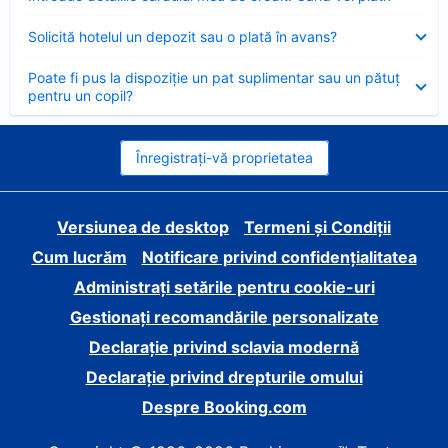
închis
Element
Solicită hotelul un depozit sau o plată în avans?
închis
Element
Poate fi pus la dispoziție un pat suplimentar sau un pătuț
închis
pentru un copil?
Înregistrați-vă proprietatea
Versiunea de desktop
Termeni și Condiții
Cum lucrăm
Notificare privind confidențialitatea
Administrați setările pentru cookie-uri
Gestionați recomandările personalizate
Declarație privind sclavia modernă
Declarație privind drepturile omului
Despre Booking.com