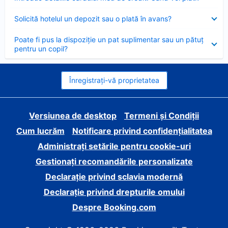
închis
Element
Solicită hotelul un depozit sau o plată în avans?
închis
Element
Poate fi pus la dispoziție un pat suplimentar sau un pătuț
închis
pentru un copil?
Înregistrați-vă proprietatea
Versiunea de desktop
Termeni și Condiții
Cum lucrăm
Notificare privind confidențialitatea
Administrați setările pentru cookie-uri
Gestionați recomandările personalizate
Declarație privind sclavia modernă
Declarație privind drepturile omului
Despre Booking.com