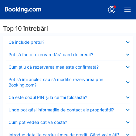
Top 10 întrebări
Element
Ce include preţul?
închis
Element
Pot să fac o rezervare fără card de credit?
închis
Element
Cum ştiu că rezervarea mea este confirmată?
închis
Element
Pot să îmi anulez sau să modific rezervarea prin
închis
Booking.com?
Element
Ce este codul PIN şi la ce îmi foloseşte?
închis
Element
Unde pot găsi informațiile de contact ale proprietății?
închis
Element
Cum pot vedea cât va costa?
închis
Element
Introduc detaliile cardului meu de credit. Când voi plăti?