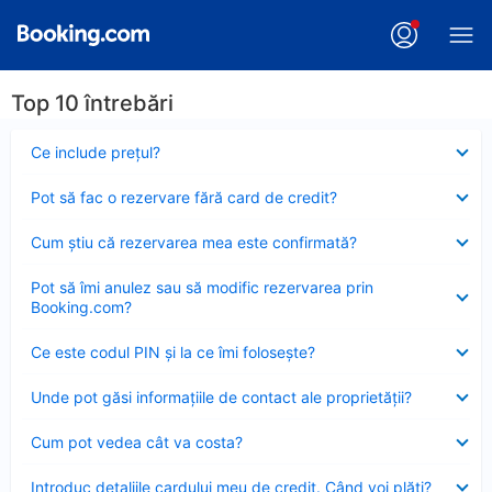
Top 10 întrebări
Element
Ce include preţul?
închis
Element
Pot să fac o rezervare fără card de credit?
închis
Element
Cum ştiu că rezervarea mea este confirmată?
închis
Element
Pot să îmi anulez sau să modific rezervarea prin
închis
Booking.com?
Element
Ce este codul PIN şi la ce îmi foloseşte?
închis
Element
Unde pot găsi informațiile de contact ale proprietății?
închis
Element
Cum pot vedea cât va costa?
închis
Element
Introduc detaliile cardului meu de credit. Când voi plăti?