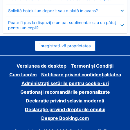
închis
Element
Solicită hotelul un depozit sau o plată în avans?
închis
Element
Poate fi pus la dispoziție un pat suplimentar sau un pătuț
închis
pentru un copil?
Înregistrați-vă proprietatea
Versiunea de desktop
Termeni și Condiții
Cum lucrăm
Notificare privind confidențialitatea
Administrați setările pentru cookie-uri
Gestionați recomandările personalizate
Declarație privind sclavia modernă
Declarație privind drepturile omului
Despre Booking.com